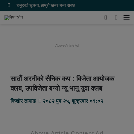
हजुरको सूचना, हाम्रो खबर बन्न सक्छ
Switch
समाचार
मेन
skin
खोज्नुहोस
Above Article Ad
सातौं अरनीको सैनिक कप : विजेता आयोजक
क्लब, उपविजेता बन्यो न्यु भानु युवा क्लब
किशोर तामाङ
२०८२ पुष २५, शुक्रबार ०१:०२
Above Article Content Ad