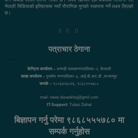
नेपाली मिडियाको इतिहासमा नयाँ पौराणिक युगको स्थापना गर्ने लक्ष्य लिएको
छ।
Facebook
Twitter
YouTube
पत्राचार ठेगाना
केन्द्रिय कार्यालय –
धनगढी उपमहानगरपालिका–२, कैलाली
शाखा कार्यालय –
पुनर्वास नगरपालिका–३, आई.बी.आर.डी.,कञ्चनपुर
सम्पर्क –
९८०६४५६०२६, ९८६८५५५७८०
mail- news.biswokhoj@gmil.com
IT-Support:
Tulasi Dahal
बिज्ञापन गर्नु परेमा ९८६८५५५७८० मा
सम्पर्क गर्नुहोस