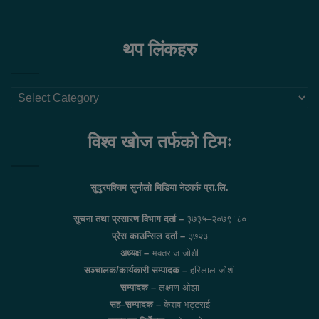
थप लिंकहरु
थप
लिंकहरु
विश्व खोज तर्फको टिमः
सुदुरपश्चिम सुनौलो मिडिया नेटवर्क प्रा.लि.
सुचना तथा प्रसारण विभाग दर्ता –
३७३५–२०७९÷८०
प्रेस काउन्सिल दर्ता –
३७२३
अध्यक्ष –
भक्तराज जोशी
सञ्चालक/कार्यकारी सम्पादक –
हरिलाल जोशी
सम्पादक –
लक्ष्मण ओझा
सह–सम्पादक –
केशव भट्टराई