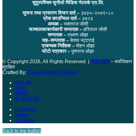
सुदुरपश्चिम सुनौलो मिडिया नेटवर्क प्रा.लि.
सुचना तथा प्रसारण विभाग दर्ता –
३७३५–२०७९÷८०
प्रेस काउन्सिल दर्ता –
३७२३
अध्यक्ष –
भक्तराज जोशी
सञ्चालक/कार्यकारी सम्पादक –
हरिलाल जोशी
सम्पादक –
लक्ष्मण ओझा
सह–सम्पादक –
केशव भट्टराई
प्रबन्धक निर्देशक –
मोहन ओझा
फोटो पत्रकार –
पुष्पराज ओझा
© Copyright 2026, All Rights Reserved |
विश्व खोज
~ सर्वाधिकार
सुरक्षित
Crafted By:
Fusions Web Solutions
हाम्रो बारे
सम्पर्क
विज्ञापन
गोपनीयता नीति
Facebook
Twitter
YouTube
Back to top button