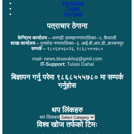
Facebook
Twitter
YouTube
पत्राचार ठेगाना
केन्द्रिय कार्यालय –
धनगढी उपमहानगरपालिका–२, कैलाली
शाखा कार्यालय –
पुनर्वास नगरपालिका–३, आई.बी.आर.डी.,कञ्चनपुर
सम्पर्क –
९८०६४५६०२६, ९८६८५५५७८०
mail- news.biswokhoj@gmil.com
IT-Support:
Tulasi Dahal
बिज्ञापन गर्नु परेमा ९८६८५५५७८० मा सम्पर्क
गर्नुहोस
थप लिंकहरु
थप लिंकहरु
विश्व खोज तर्फको टिमः