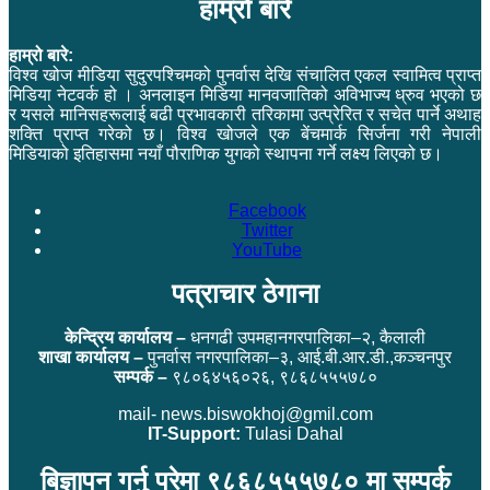
हाम्रो बारे
हाम्रो बारे:
विश्व खोज मीडिया सुदुरपश्चिमको पुनर्वास देखि संचालित एकल स्वामित्व प्राप्त
मिडिया नेटवर्क हो । अनलाइन मिडिया मानवजातिको अविभाज्य ध्रुव भएको छ
र यसले मानिसहरूलाई बढी प्रभावकारी तरिकामा उत्प्रेरित र सचेत पार्ने अथाह
शक्ति प्राप्त गरेको छ। विश्व खोजले एक बेंचमार्क सिर्जना गरी नेपाली
मिडियाको इतिहासमा नयाँ पौराणिक युगको स्थापना गर्ने लक्ष्य लिएको छ।
Facebook
Twitter
YouTube
पत्राचार ठेगाना
केन्द्रिय कार्यालय –
धनगढी उपमहानगरपालिका–२, कैलाली
शाखा कार्यालय –
पुनर्वास नगरपालिका–३, आई.बी.आर.डी.,कञ्चनपुर
सम्पर्क –
९८०६४५६०२६, ९८६८५५५७८०
mail- news.biswokhoj@gmil.com
IT-Support:
Tulasi Dahal
बिज्ञापन गर्नु परेमा ९८६८५५५७८० मा सम्पर्क