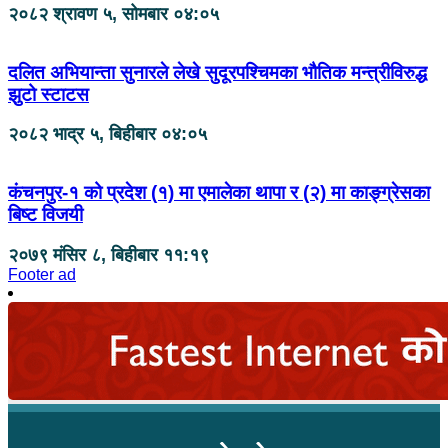
२०८२ श्रावण ५, सोमबार ०४:०५
दलित अभियान्ता सुनारले लेखे सुदूरपश्चिमका भौतिक मन्त्रीविरुद्ध
झुटो स्टाटस
२०८२ भाद्र ५, बिहीबार ०४:०५
कंचनपुर-१ को प्रदेश (१) मा एमालेका थापा र (२) मा काङ्ग्रेसका
बिष्ट विजयी
२०७९ मंसिर ८, बिहीबार ११:१९
Footer ad