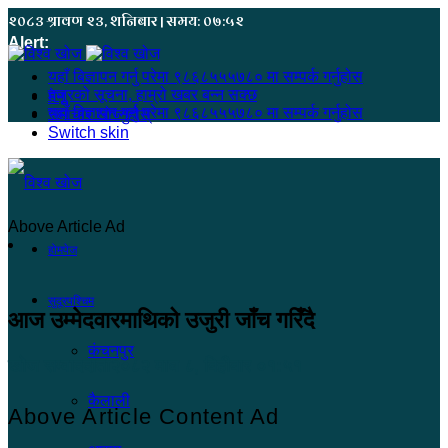
२०८३ श्रावण २३, शनिबार | समय: ०७:५२
Alert:
यहाँ बिज्ञापन गर्नु परेमा ९८६८५५५७८० मा सम्पर्क गर्नुहोस
हजुरको सूचना, हाम्रो खबर बन्न सक्छ
मेनू
यहाँ बिज्ञापन गर्नु परेमा ९८६८५५५७८० मा सम्पर्क गर्नुहोस
समाचार खोज्नुहोस्
Switch skin
Above Article Ad
होमपेज
सुदूरपश्चिम
आज उम्मेदवारमाथिको उजुरी जाँच गरिँदै
कंचनपुर
खोज सम्वाददाता
२०८२ माघ ८, बिहीबार ०१:५१
कैलाली
Above Article Content Ad