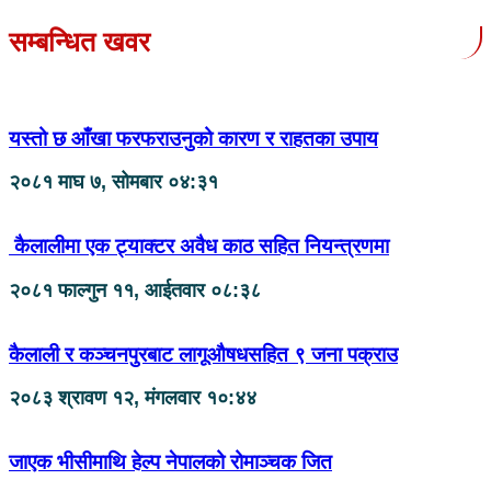
सम्बन्धित खवर
यस्तो छ आँखा फरफराउनुको कारण र राहतका उपाय
२०८१ माघ ७, सोमबार ०४:३१
कैलालीमा एक ट्याक्टर अवैध काठ सहित नियन्त्रणमा
२०८१ फाल्गुन ११, आईतवार ०८:३८
कैलाली र कञ्चनपुरबाट लागूऔषधसहित ९ जना पक्राउ
२०८३ श्रावण १२, मंगलवार १०:४४
जाएक भीसीमाथि हेल्प नेपालको रोमाञ्चक जित