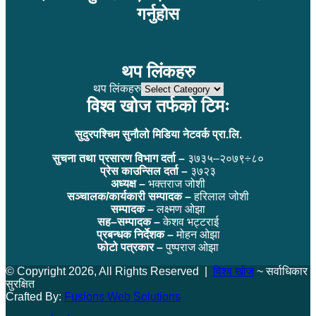
गर्नुहोस
थप लिंकहरु
थप लिंकहरु
विश्व खोज तर्फको टिमः
सुदुरपश्चिम सुनौलो मिडिया नेटवर्क प्रा.लि.
सुचना तथा प्रसारण विभाग दर्ता –
३७३५–२०७९÷८०
प्रेस काउन्सिल दर्ता –
३७२३
अध्यक्ष –
भक्तराज जोशी
सञ्चालक/कार्यकारी सम्पादक –
हरिलाल जोशी
सम्पादक –
लक्ष्मण ओझा
सह–सम्पादक –
केशव भट्टराई
प्रबन्धक निर्देशक –
मोहन ओझा
फोटो पत्रकार –
पुष्पराज ओझा
© Copyright 2026, All Rights Reserved |
विश्व खोज
~ सर्वाधिकार
सुरक्षित
Crafted By:
Fusions Web Solutions