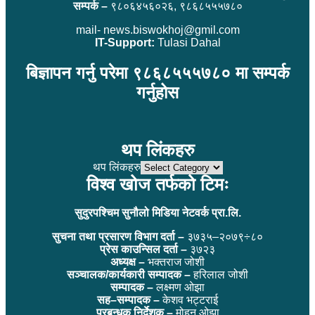
सम्पर्क –
९८०६४५६०२६, ९८६८५५५७८०
mail- news.biswokhoj@gmil.com
IT-Support:
Tulasi Dahal
बिज्ञापन गर्नु परेमा ९८६८५५५७८० मा सम्पर्क
गर्नुहोस
थप लिंकहरु
थप लिंकहरु
विश्व खोज तर्फको टिमः
सुदुरपश्चिम सुनौलो मिडिया नेटवर्क प्रा.लि.
सुचना तथा प्रसारण विभाग दर्ता –
३७३५–२०७९÷८०
प्रेस काउन्सिल दर्ता –
३७२३
अध्यक्ष –
भक्तराज जोशी
सञ्चालक/कार्यकारी सम्पादक –
हरिलाल जोशी
सम्पादक –
लक्ष्मण ओझा
सह–सम्पादक –
केशव भट्टराई
प्रबन्धक निर्देशक –
मोहन ओझा