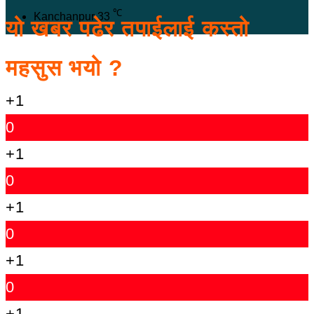
℃
Kanchanpur
33
यो खबर पढेर तपाईलाई कस्तो
महसुस भयो ?
+1
0
+1
0
+1
0
+1
0
+1