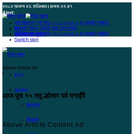
२०८३ श्रावण २३, शनिबार | समय: ०१:४९
Alert:
यहाँ बिज्ञापन गर्नु परेमा ९८६८५५५७८० मा सम्पर्क गर्नुहोस
हजुरको सूचना, हाम्रो खबर बन्न सक्छ
मेनू
यहाँ बिज्ञापन गर्नु परेमा ९८६८५५५७८० मा सम्पर्क गर्नुहोस
समाचार खोज्नुहोस्
Switch skin
Above Article Ad
होमपेज
सुदूरपश्चिम
आज पुस १५ तमु ल्होसार पर्व मनाइँदै
कंचनपुर
खोज सम्वाददाता
२०८२ पुष १५, मंगलवार १२:४८
कैलाली
Above Article Content Ad