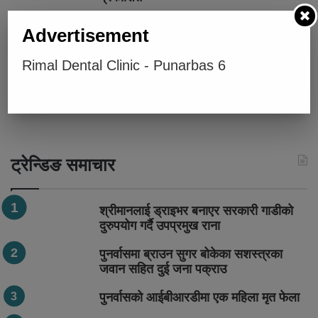
२५० रुपैयाँको खरिदमा १० लाखको उपहार,
Advertisement
करदाता प्रोत्साहन कार्यक्रमका पहिलो विजेता
सार्वजनिक
Rimal Dental Clinic - Punarbas 6
सेनामा भर्ती गराइदिने भन्दै ठगी गर्ने बेलौरीका एक
जना पक्राउ
ट्रेन्डिङ समाचार
श्रीमानलाई ड्राइभर बनाएर सरकारी गाडीको
दुरुपयोग गर्दै उपप्रमुख राना
पुनर्वासमा ब्राउन सुगर बोकेका सशस्त्रका
जवान सहित दुई जना पक्राउ
पुनर्वासको आईबीआरडीमा एक महिला मृत फेला