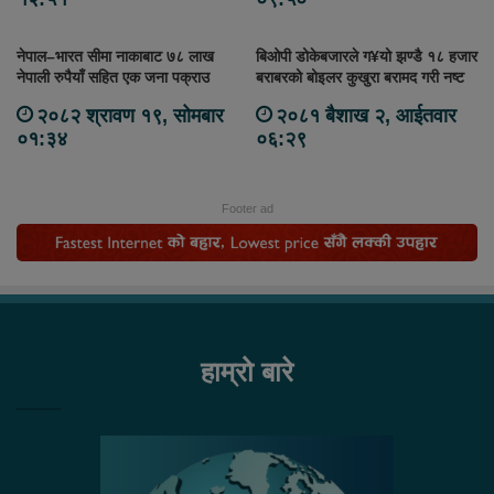
नेपाल–भारत सीमा नाकाबाट ७८ लाख
बिओपी डोकेबजारले ग¥यो झण्डै १८ हजार
नेपाली रुपैयाँ सहित एक जना पक्राउ
बराबरको बोइलर कुखुरा बरामद गरी नष्ट
२०८२ श्रावण १९, सोमबार
२०८१ बैशाख २, आईतवार
०१:३४
०६:२९
Footer ad
हाम्रो बारे