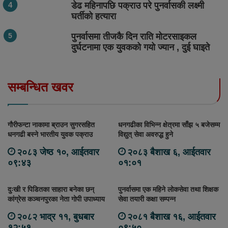
डेढ महिनापछि पक्राउ परे पुनर्वासकी लक्ष्मी
घर्तीको हत्यारा
पुनर्वासमा तीजकै दिन राति मोटरसाइकल
दुर्घटनामा एक युवकको गयो ज्यान , दुई घाइते
सम्बन्धित खवर
गौरीफन्टा नाकामा ब्राउन सुगरसहित
धनगढीका विभिन्न क्षेत्रमा साँझ ५ बजेसम्म
धनगढी बस्ने भारतीय युवक पक्राउ
विद्युत् सेवा अवरुद्ध हुने
२०८३ जेष्ठ १०, आईतवार
२०८३ बैशाख ६, आईतवार
०९:४३
०१:०१
दुःखी र पिडितका साहारा बनेका छन्
पुनर्वासमा एक महिने लोकसेवा तथा शिक्षक
कांग्रेस कञ्चनपुरका नेता गोपी उपाध्याय
सेवा तयारी कक्षा सम्पन्न
२०८२ भाद्र ११, बुधबार
२०८१ बैशाख १६, आईतवार
१२:५१
०९:५०