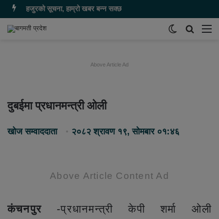
हजुरको सूचना, हाम्रो खबर बन्न सक्छ
Switch
समाचार
मेन
skin
खोज्नुहोस
Above Article Ad
दुबईमा प्रधानमन्त्री ओली
खोज सम्वाददाता
२०८२ श्रावण १९, सोमबार ०१:४६
Above Article Content Ad
कंचनपुर
-प्रधानमन्त्री केपी शर्मा ओली