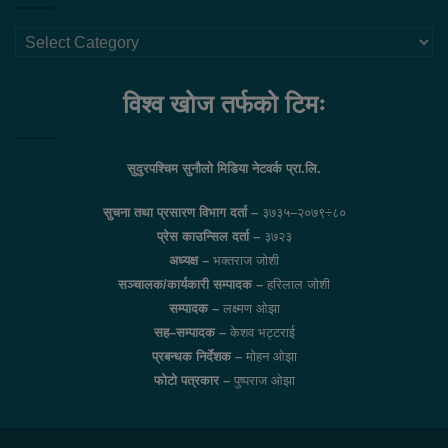
थप
लिंकहरु
विश्व खोज तर्फको टिमः
सुदुरपश्चिम सुनौलो मिडिया नेटवर्क प्रा.लि.
सुचना तथा प्रसारण विभाग दर्ता –
३७३५–२०७९÷८०
प्रेस काउन्सिल दर्ता –
३७२३
अध्यक्ष –
भक्तराज जोशी
सञ्चालक/कार्यकारी सम्पादक –
हरिलाल जोशी
सम्पादक –
लक्ष्मण ओझा
सह–सम्पादक –
केशव भट्टराई
प्रबन्धक निर्देशक –
मोहन ओझा
फोटो पत्रकार –
पुष्पराज ओझा