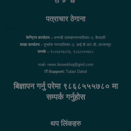
YouTube
Facebook
Twitter
पत्राचार ठेगाना
केन्द्रिय कार्यालय –
धनगढी उपमहानगरपालिका–२, कैलाली
शाखा कार्यालय –
पुनर्वास नगरपालिका–३, आई.बी.आर.डी.,कञ्चनपुर
सम्पर्क –
९८०६४५६०२६, ९८६८५५५७८०
mail- news.biswokhoj@gmil.com
IT-Support:
Tulasi Dahal
बिज्ञापन गर्नु परेमा ९८६८५५५७८० मा
सम्पर्क गर्नुहोस
थप लिंकहरु