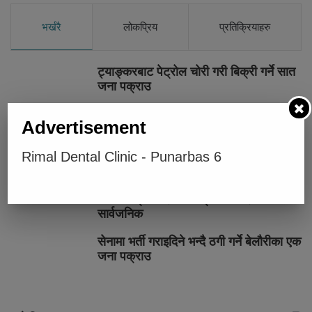
भर्खरै
लोकप्रिय
प्रतिक्रियाहरु
ट्याङ्करबाट पेट्रोल चोरी गरी बिक्री गर्ने सात
जना पक्राउ
सुनचाँदीको मूल्यमा सामान्य वृद्धि
Advertisement
कक्षा १२ को मौका परीक्षाको परीक्षाफल
Rimal Dental Clinic - Punarbas 6
प्रकाशित
२५० रुपैयाँको खरिदमा १० लाखको उपहार,
करदाता प्रोत्साहन कार्यक्रमका पहिलो विजेता
सार्वजनिक
सेनामा भर्ती गराइदिने भन्दै ठगी गर्ने बेलौरीका एक
जना पक्राउ