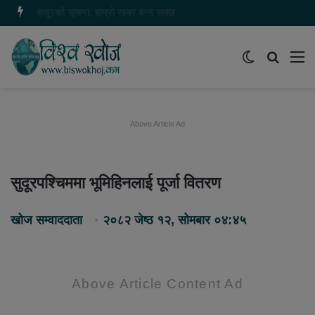
यहाँ बिज्ञापन गर्नु परेमा ९८६८५५५७८० मा सम्पर्क गर्नुहोस
Switch
समाचार
मेन
skin
खोज्नुहोस
Above Article Ad
सुदूरपश्चिममा भूमिहिनलाई पूर्जा वितरण
खोज सम्वाददाता
२०८२ जेष्ठ १२, सोमबार ०४:४५
Above Article Content Ad