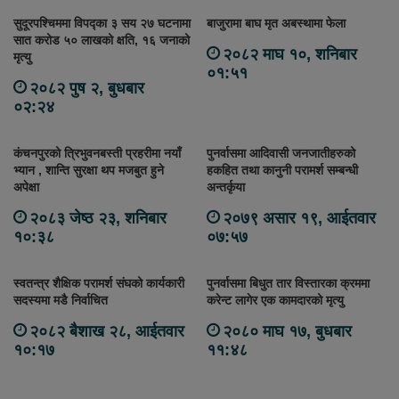
सुदूरपश्चिममा विपद्का ३ सय २७ घटनामा
बाजुरामा बाघ मृत अबस्थामा फेला
सात करोड ५० लाखको क्षति, १६ जनाको
२०८२ माघ १०, शनिबार
मृत्यु
०१:५१
२०८२ पुष २, बुधबार
०२:२४
कंचनपुरको त्रिभुवनबस्ती प्रहरीमा नयाँ
पुनर्वासमा आदिवासी जनजातीहरुको
भ्यान , शान्ति सुरक्षा थप मजबुत हुने
हकहित तथा कानुनी परामर्श सम्बन्धी
अपेक्षा
अन्तर्कृया
२०८३ जेष्ठ २३, शनिबार
२०७९ असार १९, आईतवार
१०:३८
०७:५७
स्वतन्त्र शैक्षिक परामर्श संघको कार्यकारी
पुनर्वासमा बिधुत तार विस्तारका क्रममा
सदस्यमा मडै निर्वाचित
करेन्ट लागेर एक कामदारको मृत्यु
२०८२ बैशाख २८, आईतवार
२०८० माघ १७, बुधबार
१०:१७
११:४८