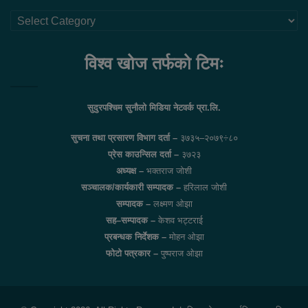
थप
लिंकहरु
विश्व खोज तर्फको टिमः
सुदुरपश्चिम सुनौलो मिडिया नेटवर्क प्रा.लि.
सुचना तथा प्रसारण विभाग दर्ता –
३७३५–२०७९÷८०
प्रेस काउन्सिल दर्ता –
३७२३
अध्यक्ष –
भक्तराज जोशी
सञ्चालक/कार्यकारी सम्पादक –
हरिलाल जोशी
सम्पादक –
लक्ष्मण ओझा
सह–सम्पादक –
केशव भट्टराई
प्रबन्धक निर्देशक –
मोहन ओझा
फोटो पत्रकार –
पुष्पराज ओझा