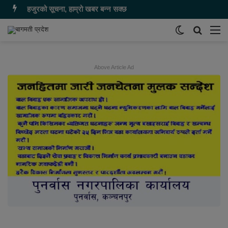
हजुरको सूचना, हाम्रो खबर बन्न सक्छ
Switch
समाचार
मेन
skin
खोज्नुहोस
Above Article Ad