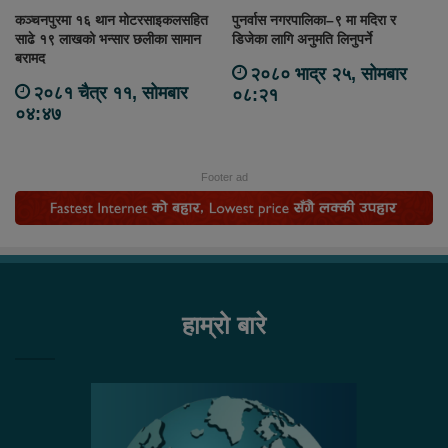
कञ्चनपुरमा १६ थान मोटरसाइकलसहित
पुनर्वास नगरपालिका–९ मा मदिरा र
साढे १९ लाखको भन्सार छलीका सामान
डिजेका लागि अनुमति लिनुपर्ने
बरामद
२०८० भाद्र २५, सोमबार
२०८१ चैत्र ११, सोमबार
०८:२१
०४:४७
Footer ad
हाम्रो बारे