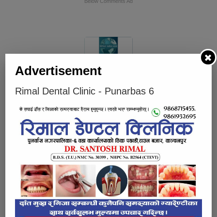
Below Comments Ad
Advertisement
Rimal Dental Clinic - Punarbas 6
भर्खरै
लोकप्रिय
प्रतिक्रियाहरु
कैलालीमा बाल्टिनको पानीमा डुबेर १८ महिनाका
बालकको मृत्यु
घर जग्गा पास गर्ने भन्दै रकम लिएर फरार
धनगढीका जगत कुँवर जेल चलान