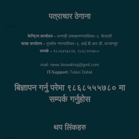
Facebook
Twitter
पत्राचार ठेगाना
केन्द्रिय कार्यालय –
धनगढी उपमहानगरपालिका–२, कैलाली
शाखा कार्यालय –
पुनर्वास नगरपालिका–३, आई.बी.आर.डी.,कञ्चनपुर
सम्पर्क –
९८०६४५६०२६, ९८६८५५५७८०
mail- news.biswokhoj@gmil.com
IT-Support:
Tulasi Dahal
बिज्ञापन गर्नु परेमा ९८६८५५५७८० मा
सम्पर्क गर्नुहोस
थप लिंकहरु