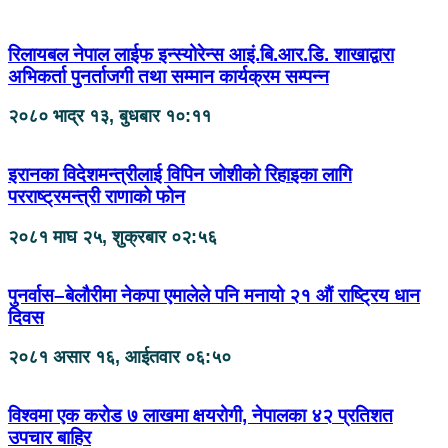
रिलायबल नेपाल लाईफ इन्स्योरेन्स आइं.बि.आर.डि. शाखाद्वारा
अभिकर्ता पुनर्ताजगी तथा सम्मान कार्यक्रम सम्पन्न
२०८० भाद्र १३, बुधबार १०:११
इरानका विदेशमन्त्रीलाई विपिन जोशीको रिहाइका लागि
परराष्ट्रमन्त्री राणाको फोन
२०८१ माघ २५, शुक्रबार ०२:५६
पुनर्वास–बेलौरीमा नेकपा एमालेले पनि मनायो २१ औं राष्ट्रिय धान
दिवस
२०८१ असार १६, आईतवार ०६:५०
विश्वमा एक करोड ७ लाखमा क्षयरोगी, नेपालका ४२ प्रतिशत
उपचार बाहिर