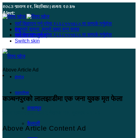
२०८३ श्रावण २१, बिहीबार | समय: १०:४७
Alert:
यहाँ बिज्ञापन गर्नु परेमा ९८६८५५५७८० मा सम्पर्क गर्नुहोस
हजुरको सूचना, हाम्रो खबर बन्न सक्छ
मेनू
यहाँ बिज्ञापन गर्नु परेमा ९८६८५५५७८० मा सम्पर्क गर्नुहोस
समाचार खोज्नुहोस्
Switch skin
Above Article Ad
होमपेज
सुदूरपश्चिम
कञ्चनपुरको लालझाडीमा एक जना युवक मृत फेला
कंचनपुर
खोज सम्वाददाता
२०८२ बैशाख १७, बुधबार ०१:०३
कैलाली
Above Article Content Ad