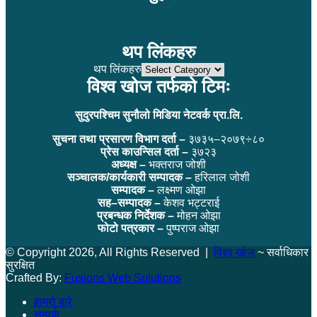
थप लिंकहरु
थप लिंकहरु
विश्व खोज तर्फको टिमः
सुदुरपश्चिम सुनौलो मिडिया नेटवर्क प्रा.लि.
सुचना तथा प्रसारण विभाग दर्ता –
३७३५–२०७९÷८०
प्रेस काउन्सिल दर्ता –
३७२३
अध्यक्ष –
भक्तराज जोशी
सञ्चालक/कार्यकारी सम्पादक –
हरिलाल जोशी
सम्पादक –
लक्ष्मण ओझा
सह–सम्पादक –
केशव भट्टराई
प्रबन्धक निर्देशक –
मोहन ओझा
फोटो पत्रकार –
पुष्पराज ओझा
© Copyright 2026, All Rights Reserved |
विश्व खोज
~ सर्वाधिकार
सुरक्षित
Crafted By:
Fusions Web Solutions
हाम्रो बारे
सम्पर्क