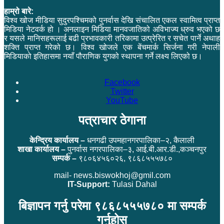
हाम्रो बारे:
विश्व खोज मीडिया सुदुरपश्चिमको पुनर्वास देखि संचालित एकल स्वामित्व प्राप्त
मिडिया नेटवर्क हो । अनलाइन मिडिया मानवजातिको अविभाज्य ध्रुव भएको छ
र यसले मानिसहरूलाई बढी प्रभावकारी तरिकामा उत्प्रेरित र सचेत पार्ने अथाह
शक्ति प्राप्त गरेको छ। विश्व खोजले एक बेंचमार्क सिर्जना गरी नेपाली
मिडियाको इतिहासमा नयाँ पौराणिक युगको स्थापना गर्ने लक्ष्य लिएको छ।
Facebook
Twitter
YouTube
पत्राचार ठेगाना
केन्द्रिय कार्यालय –
धनगढी उपमहानगरपालिका–२, कैलाली
शाखा कार्यालय –
पुनर्वास नगरपालिका–३, आई.बी.आर.डी.,कञ्चनपुर
सम्पर्क –
९८०६४५६०२६, ९८६८५५५७८०
mail- news.biswokhoj@gmil.com
IT-Support:
Tulasi Dahal
बिज्ञापन गर्नु परेमा ९८६८५५५७८० मा सम्पर्क
गर्नुहोस