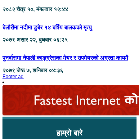
२०८२ चैत्र १०, मंगलवार १२:४४
बेलाैरीमा नदीमा डुबेर १४ बर्षिय बालककाे मृत्यु
२०७९ असार २२, बुधबार ०६:२५
पुनर्वासमा नेपाली काङ्ग्रेसका मेयर र उपमेयरको अग्रता कायमै
२०७९ जेष्ठ ७, शनिबार ०४:३६
Footer ad
हाम्रो बारे