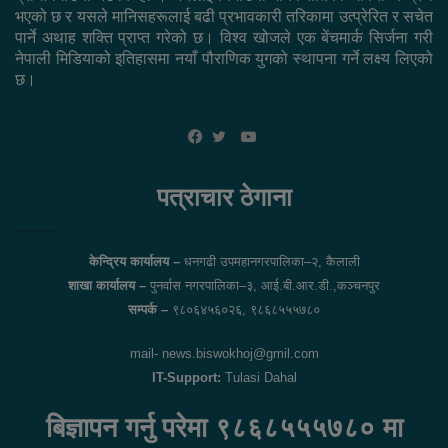
भएको छ र यसले मानिसहरूलाई बढी प्रभावकारी तरिकामा उत्प्रेरित र सचेत
पार्ने अथाह शक्ति प्राप्त गरेको छ। विश्व खोजले एक बेंचमार्क सिर्जना गरी
नेपाली मिडियाको इतिहासमा नयाँ पौराणिक युगको स्थापना गर्ने लक्ष्य लिएको
छ।
YouTube
Facebook
Twitter
पत्राचार ठेगाना
केन्द्रिय कार्यालय –
धनगढी उपमहानगरपालिका–२, कैलाली
शाखा कार्यालय –
पुनर्वास नगरपालिका–३, आई.बी.आर.डी.,कञ्चनपुर
सम्पर्क –
९८०६४५६०२६, ९८६८५५५७८०
mail- news.biswokhoj@gmil.com
IT-Support:
Tulasi Dahal
बिज्ञापन गर्नु परेमा ९८६८५५५७८० मा