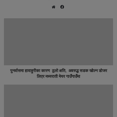
F
W
a
e
c
b
e
s
b
i
o
t
o
e
k
पुनर्वासमा हावाहुरीका कारण ठूलो क्षति, अवरुद्ध सडक खोल्न डोजर
लिएर मध्यराती मेयर गाउँगाउँमा