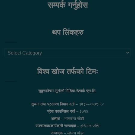
सम्पर्क गर्नुहोस
थप लिंकहरु
थप
लिंकहरु
विश्व खोज तर्फको टिमः
सुदुरपश्चिम सुनौलो मिडिया नेटवर्क प्रा.लि.
सुचना तथा प्रसारण विभाग दर्ता –
३७३५–२०७९÷८०
प्रेस काउन्सिल दर्ता –
३७२३
अध्यक्ष –
भक्तराज जोशी
सञ्चालक/कार्यकारी सम्पादक –
हरिलाल जोशी
सम्पादक –
लक्ष्मण ओझा