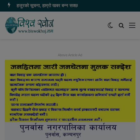
हजुरको सूचना, हाम्रो खबर बन्न सक्छ
Switch
समाचार
मेन
skin
खोज्नुहोस
Above Article Ad