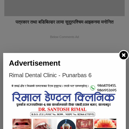
पत्रकार तथा बडिबिल्डर लामा सुदूरपश्चिम आइकनमा मनोनित
Below Comments Ad
Advertisement
Rimal Dental Clinic - Punarbas 6
भर्खरै
लोकप्रिय
प्रतिक्रियाहरु
पुनर्वासबाट लागुऔषधसहित चार जना पक्राउ