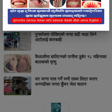
सुनको मूल्य तोलामा चार हजार आठ सयले वृद्धि
पुनर्वासमा तोकिएको भन्दा बढी भाडा लिने
अटोलाई कारबाही
कैलालीमा बाल्टिनको पानीमा डुबेर १८ महिनाका
बालकको मृत्यु
घर जग्गा पास गर्ने भन्दै रकम लिएर फरार
धनगढीका जगत कुँवर जेल चलान