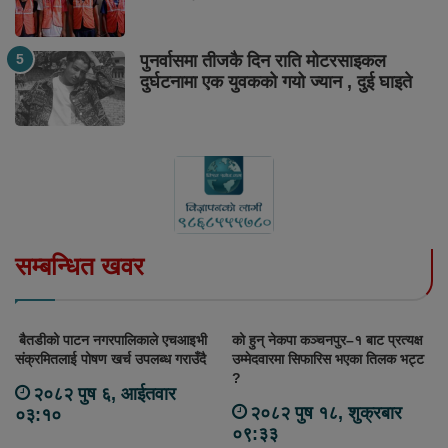
पुनर्वासमा तीजकै दिन राति मोटरसाइकल
दुर्घटनामा एक युवकको गयो ज्यान , दुई घाइते
सम्बन्धित खवर
बैतडीको पाटन नगरपालिकाले एचआइभी
को हुन् नेकपा कञ्चनपुर–१ बाट प्रत्यक्ष
संक्रमितलाई पोषण खर्च उपलब्ध गराउँदै
उम्मेदवारमा सिफारिस भएका तिलक भट्ट
?
२०८२ पुष ६, आईतवार
२०८२ पुष १८, शुक्रबार
०३:१०
०९:३३