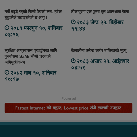
गर्मी बढ्दै गएको चिसो पेयको लत: हरेक
टीकापुरमा एक पुरुष मृत अवस्थामा फेला
घुट्कीले घटाइरहेको छ आयु !
२०८३ जेष्ठ २१, बिहीबार
२०८१ फाल्गुन १०, शनिबार
११:४४
०३:१६
सुरक्षित आप्रवासन प्रवर्द्धनका लागि
कैलालीमा करेन्ट लागेर बालिकाको मृत्यु
पुनर्वासमा SaMi चौथो चरणको
२०८३ असार २१, आईतवार
अभिमुखीकरण
०३:५९
२०८२ माघ १०, शनिबार
१०:१७
Footer ad