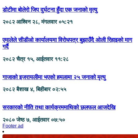
डोटीमा बोलेरो जिप दुर्घटना हुँदा एक जनाको मृत्यु
२०८२ आश्विन २८, मंगलवार ०५:२१
एमालेले सीडीओ कार्यालयमा विरोधपत्र बुझाउँदै ओली रिहाइको माग
गर्दै
२०८२ चैत्र १५, आईतवार ११:२८
गाजाको इजरायलीमा भएको हमलामा २५ जनाको मृत्यु
२०८२ बैशाख ४, बिहीबार ०२:५५
सरकारको नीति तथा कार्यक्रममाथिको छलफल आजदेखि
२०८० जेष्ठ ७, आईतवार ०७:५०
Footer ad