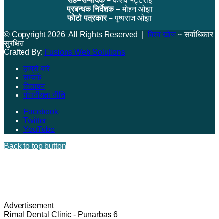
सह–सम्पादक –
केशव भट्टराई
प्रबन्धक निर्देशक –
मोहन ओझा
फोटो पत्रकार –
पुष्पराज ओझा
© Copyright 2026, All Rights Reserved |
विश्व खोज
~ सर्वाधिकार
सुरक्षित
Crafted By:
Fusions Web Solutions
हाम्रो बारे
सम्पर्क
विज्ञापन
गोपनीयता नीति
Facebook
Twitter
YouTube
Back to top button
Advertisement
Rimal Dental Clinic - Punarbas 6