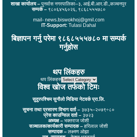
शाखा कार्यालय –
पुनर्वास नगरपालिका–३, आई.बी.आर.डी.,कञ्चनपुर
सम्पर्क –
९८०६४५६०२६, ९८६८५५५७८०
mail- news.biswokhoj@gmil.com
IT-Support:
Tulasi Dahal
बिज्ञापन गर्नु परेमा ९८६८५५५७८० मा सम्पर्क
गर्नुहोस
थप लिंकहरु
थप लिंकहरु
विश्व खोज तर्फको टिमः
सुदुरपश्चिम सुनौलो मिडिया नेटवर्क प्रा.लि.
सुचना तथा प्रसारण विभाग दर्ता –
३७३५–२०७९÷८०
प्रेस काउन्सिल दर्ता –
३७२३
अध्यक्ष –
भक्तराज जोशी
सञ्चालक/कार्यकारी सम्पादक –
हरिलाल जोशी
सम्पादक –
लक्ष्मण ओझा