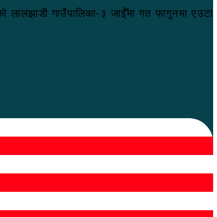
ुरको लालझाडी गाउँपालिका-३ जाईँमा गत फागुनमा एउटा