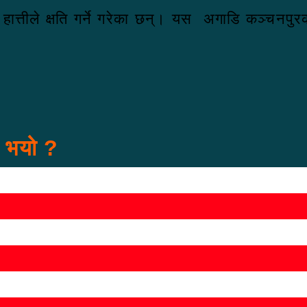
 हात्तीले क्षति गर्ने गरेका छन्। यस अगाडि कञ्चनप
स भयो ?