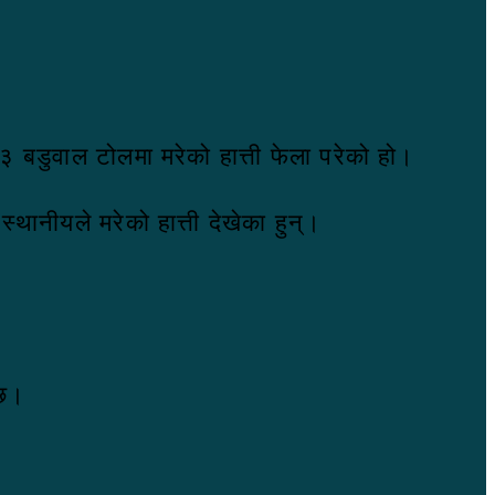
३ बडुवाल टोलमा मरेको हात्ती फेला परेको हो।
थानीयले मरेको हात्ती देखेका हुन्।
 छ।