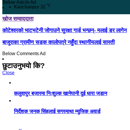
Below Article Ad
℃
Kanchanpur
32
खोज सम्वाददाता
कोटेश्वरको भाटभटेनी जोगाउने सुरक्षा गार्ड भन्छन्- मलाई डर लागेन
बाजुराका ग्रामीण सडक कालोपत्रे नहुँदा स्थानीयलाई सास्ती
Below Comments Ad
छुटाउनुभयो कि?
Close
कलुवापुर बजारमा निःशुल्क खानेपानी दुई धारा जडान
निर्देशक जनक सिंहलाई सगरमाथा म्युजिक अवार्ड