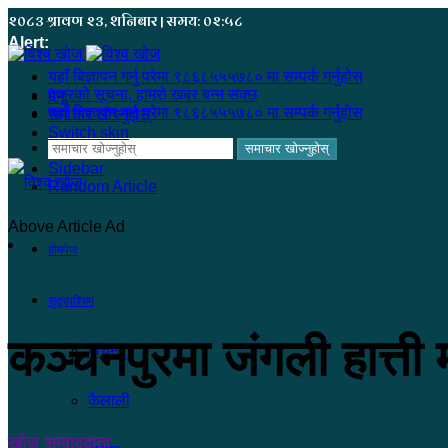
२०८३ श्रावण २३, शनिबार | समय: ०२:५८
Alert:
यहाँ बिज्ञापन गर्नु परेमा ९८६८५५५७८० मा सम्पर्क गर्नुहोस
हजुरको सूचना, हाम्रो खबर बन्न सक्छ
मेनू
यहाँ बिज्ञापन गर्नु परेमा ९८६८५५५७८० मा सम्पर्क गर्नुहोस
समाचार खोज्नुहोस्
Switch skin
समाचार खोज्नुहोस्
Sidebar
Random Article
Above Article Ad
होमपेज
सुदूरपश्चिम
कञ्चनपुरमा जंगली हात्ती 
कंचनपुर
कैलाली
खोज सम्वाददाता
२०८१ चैत्र २१, बिहीबार ०३:०६