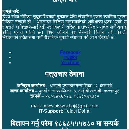
हाम्रो बारे:
विश्व खोज मीडिया सुदुरपश्चिमको पुनर्वास देखि संचालित एकल स्वामित्व प्राप्त
मिडिया नेटवर्क हो । अनलाइन मिडिया मानवजातिको अविभाज्य ध्रुव भएको छ
र यसले मानिसहरूलाई बढी प्रभावकारी तरिकामा उत्प्रेरित र सचेत पार्ने अथाह
शक्ति प्राप्त गरेको छ। विश्व खोजले एक बेंचमार्क सिर्जना गरी नेपाली
मिडियाको इतिहासमा नयाँ पौराणिक युगको स्थापना गर्ने लक्ष्य लिएको छ।
Facebook
Twitter
YouTube
पत्राचार ठेगाना
केन्द्रिय कार्यालय –
धनगढी उपमहानगरपालिका–२, कैलाली
शाखा कार्यालय –
पुनर्वास नगरपालिका–३, आई.बी.आर.डी.,कञ्चनपुर
सम्पर्क –
९८०६४५६०२६, ९८६८५५५७८०
mail- news.biswokhoj@gmil.com
IT-Support:
Tulasi Dahal
बिज्ञापन गर्नु परेमा ९८६८५५५७८० मा सम्पर्क