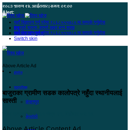
२०८३ श्रावण २४, आईतवार | समय: ०१:००
Alert:
यहाँ बिज्ञापन गर्नु परेमा ९८६८५५५७८० मा सम्पर्क गर्नुहोस
हजुरको सूचना, हाम्रो खबर बन्न सक्छ
मेनू
यहाँ बिज्ञापन गर्नु परेमा ९८६८५५५७८० मा सम्पर्क गर्नुहोस
समाचार खोज्नुहोस्
Switch skin
Above Article Ad
होमपेज
सुदूरपश्चिम
बाजुराका ग्रामीण सडक कालोपत्रे नहुँदा स्थानीयलाई
सास्ती
कंचनपुर
खोज सम्वाददाता
२०८१ चैत्र २१, बिहीबार ०३:१६
कैलाली
Above Article Content Ad