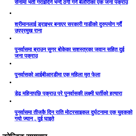
सेनामा भर्ती गराइदिने भन्दै ठगी गर्ने बेलौरीका एक जना पक्राउ
श्रीमानलाई ड्राइभर बनाएर सरकारी गाडीको दुरुपयोग गर्दै
उपप्रमुख राना
पुनर्वासमा ब्राउन सुगर बोकेका सशस्त्रका जवान सहित दुई
जना पक्राउ
पुनर्वासको आईबीआरडीमा एक महिला मृत फेला
डेढ महिनापछि पक्राउ परे पुनर्वासकी लक्ष्मी घर्तीको हत्यारा
पुनर्वासमा तीजकै दिन राति मोटरसाइकल दुर्घटनामा एक युवकको
गयो ज्यान , दुई घाइते