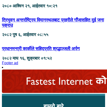
२०८० आश्विन २१, आईतवार १०:२१
त्रिभुवन अन्तर्राष्ट्रिय विमानस्थलबाट प्रहरीले गाँजासहित दुई जना
पक्राउ
२०८२ पुष ६, आईतवार ०८:५५
प्रधानमन्त्री कार्कीले सहिदप्रति श्रद्धाञ्जली अर्पण
२०८२ माघ १६, शुक्रबार ०१:५२
Footer ad
हाम्रो बारे