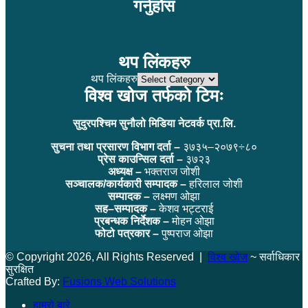
गर्नुहोस
थप लिंकहरु
थप लिंकहरु
विश्व खोज तर्फको टिमः
सुदुरपश्चिम सुनौलो मिडिया नेटवर्क प्रा.लि.
सुचना तथा प्रसारण विभाग दर्ता –
३७३५–२०७९÷८०
प्रेस काउन्सिल दर्ता –
३७२३
अध्यक्ष –
भक्तराज जोशी
सञ्चालक/कार्यकारी सम्पादक –
हरिलाल जोशी
सम्पादक –
लक्ष्मण ओझा
सह–सम्पादक –
केशव भट्टराई
प्रबन्धक निर्देशक –
मोहन ओझा
फोटो पत्रकार –
पुष्पराज ओझा
© Copyright 2026, All Rights Reserved |
विश्व खोज
~ सर्वाधिकार
सुरक्षित
Crafted By:
Fusions Web Solutions
हाम्रो बारे