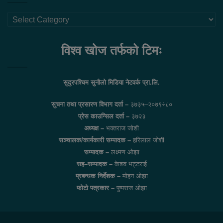
थप
लिंकहरु
विश्व खोज तर्फको टिमः
सुदुरपश्चिम सुनौलो मिडिया नेटवर्क प्रा.लि.
सुचना तथा प्रसारण विभाग दर्ता –
३७३५–२०७९÷८०
प्रेस काउन्सिल दर्ता –
३७२३
अध्यक्ष –
भक्तराज जोशी
सञ्चालक/कार्यकारी सम्पादक –
हरिलाल जोशी
सम्पादक –
लक्ष्मण ओझा
सह–सम्पादक –
केशव भट्टराई
प्रबन्धक निर्देशक –
मोहन ओझा
फोटो पत्रकार –
पुष्पराज ओझा