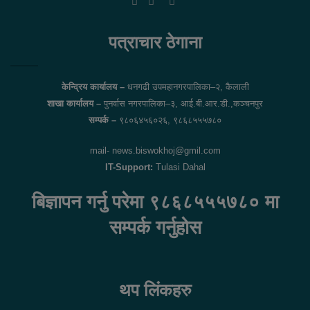
Facebook
Twitter
YouTube
पत्राचार ठेगाना
केन्द्रिय कार्यालय –
धनगढी उपमहानगरपालिका–२, कैलाली
शाखा कार्यालय –
पुनर्वास नगरपालिका–३, आई.बी.आर.डी.,कञ्चनपुर
सम्पर्क –
९८०६४५६०२६, ९८६८५५५७८०
mail- news.biswokhoj@gmil.com
IT-Support:
Tulasi Dahal
बिज्ञापन गर्नु परेमा ९८६८५५५७८० मा
सम्पर्क गर्नुहोस
थप लिंकहरु