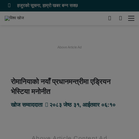
हजुरको सूचना, हाम्रो खबर बन्न सक्छ
Switch
समाचार
मेन
skin
खोज्नुहोस
Above Article Ad
रोमानियाको नयाँ प्रधानमन्त्रीमा एड्रियन
भेस्टिया मनाेनीत
खोज सम्वाददाता
२०८३ जेष्ठ ३१, आईतवार ०६:१०
Above Article Content Ad