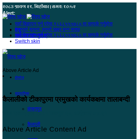
२०८३ श्रावण २१, बिहीबार | समय: १०:५२
Alert:
यहाँ बिज्ञापन गर्नु परेमा ९८६८५५५७८० मा सम्पर्क गर्नुहोस
हजुरको सूचना, हाम्रो खबर बन्न सक्छ
मेनू
यहाँ बिज्ञापन गर्नु परेमा ९८६८५५५७८० मा सम्पर्क गर्नुहोस
समाचार खोज्नुहोस्
Switch skin
Above Article Ad
होमपेज
सुदूरपश्चिम
कैलालीको टीकापुरमा प्रमुखको कार्यकक्षमा तालाबन्दी
कंचनपुर
खोज सम्वाददाता
२०८१ फाल्गुन २५, आईतवार ०४:३१
कैलाली
Above Article Content Ad