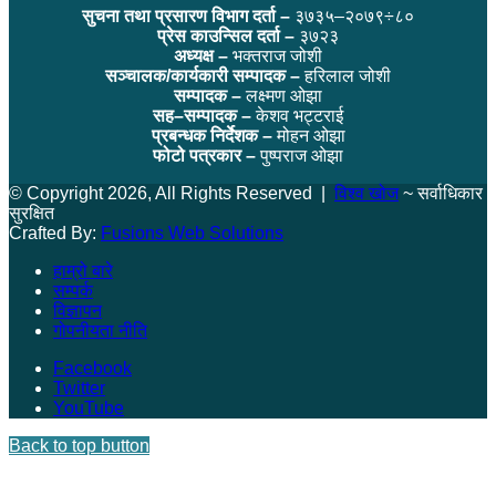
सुचना तथा प्रसारण विभाग दर्ता –
३७३५–२०७९÷८०
प्रेस काउन्सिल दर्ता –
३७२३
अध्यक्ष –
भक्तराज जोशी
सञ्चालक/कार्यकारी सम्पादक –
हरिलाल जोशी
सम्पादक –
लक्ष्मण ओझा
सह–सम्पादक –
केशव भट्टराई
प्रबन्धक निर्देशक –
मोहन ओझा
फोटो पत्रकार –
पुष्पराज ओझा
© Copyright 2026, All Rights Reserved |
विश्व खोज
~ सर्वाधिकार
सुरक्षित
Crafted By:
Fusions Web Solutions
हाम्रो बारे
सम्पर्क
विज्ञापन
गोपनीयता नीति
Facebook
Twitter
YouTube
Back to top button