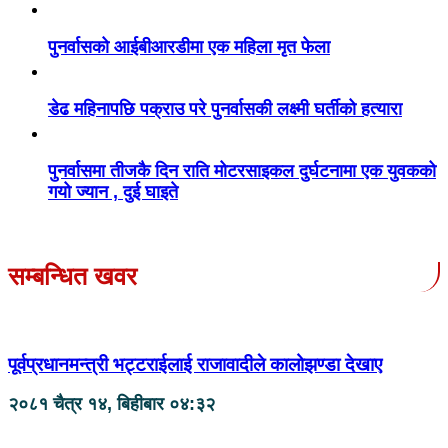
पुनर्वासको आईबीआरडीमा एक महिला मृत फेला
डेढ महिनापछि पक्राउ परे पुनर्वासकी लक्ष्मी घर्तीको हत्यारा
पुनर्वासमा तीजकै दिन राति मोटरसाइकल दुर्घटनामा एक युवकको
गयो ज्यान , दुई घाइते
सम्बन्धित खवर
पूर्वप्रधानमन्त्री भट्टराईलाई राजावादीले कालोझण्डा देखाए
२०८१ चैत्र १४, बिहीबार ०४:३२