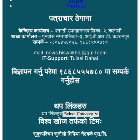
Twitter
YouTube
पत्राचार ठेगाना
केन्द्रिय कार्यालय –
धनगढी उपमहानगरपालिका–२, कैलाली
शाखा कार्यालय –
पुनर्वास नगरपालिका–३, आई.बी.आर.डी.,कञ्चनपुर
सम्पर्क –
९८०६४५६०२६, ९८६८५५५७८०
mail- news.biswokhoj@gmil.com
IT-Support:
Tulasi Dahal
बिज्ञापन गर्नु परेमा ९८६८५५५७८० मा सम्पर्क
गर्नुहोस
थप लिंकहरु
थप लिंकहरु
विश्व खोज तर्फको टिमः
सुदुरपश्चिम सुनौलो मिडिया नेटवर्क प्रा.लि.