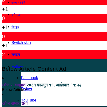
0
सूचना प्रविधि
+1
मनोरञ्जन
0
+1
खेलकुद
0
Switch skin
+1
2
लगइन
Follow
Below Article Content Ad
Facebook
खोज सम्वाददाता
२०८१ फाल्गुन ११, आईतवार ११:५२
Twitter
Below Article Ad
YouTube
खोज सम्वाददाता