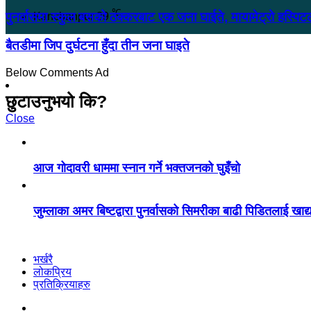
℃
पुनर्वासमा स्कुल बसको ठक्करबाट एक जना घाईते, मायामेट्रो हस्पिटल
Kanchanpur
29
बैतडीमा जिप दुर्घटना हुँदा तीन जना घाइते
Below Comments Ad
छुटाउनुभयो कि?
Close
आज गोदावरी धाममा स्नान गर्ने भक्तजनको घुइँचो
जुम्लाका अमर बिष्टद्वारा पुनर्वासको सिमरीका बाढी पिडितलाई खाद
भर्खरै
लोकप्रिय
प्रतिक्रियाहरु