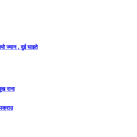
ो ज्यान , दुई घाइते
मुख राना
 पक्राउ