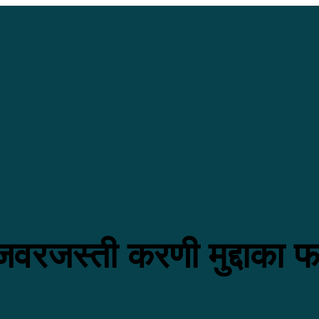
जवरजस्ती करणी मुद्दाका फ