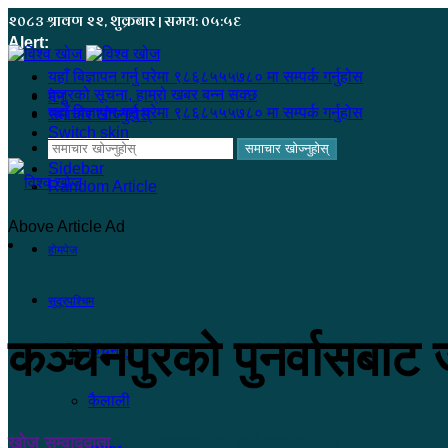
२०८३ श्रावण २२, शुक्रबार | समय: ०५:५६
Alert:
यहाँ बिज्ञापन गर्नु परेमा ९८६८५५५७८० मा सम्पर्क गर्नुहोस
हजुरको सूचना, हाम्रो खबर बन्न सक्छ
मेनू
यहाँ बिज्ञापन गर्नु परेमा ९८६८५५५७८० मा सम्पर्क गर्नुहोस
समाचार खोज्नुहोस्
Switch skin
समाचार खोज्नुहोस्
Sidebar
Random Article
Above Article Ad
होमपेज
सुदूरपश्चिम
कञ्चनपुरको पुनर्वासबाट 
कंचनपुर
कैलाली
खोज सम्वाददाता
२०८१ फाल्गुन ११, आईतवार ११:५२