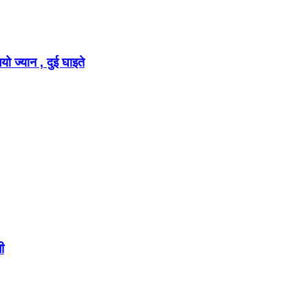
ो ज्यान , दुई घाइते
ी