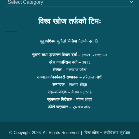
थप
लिंकहरु
विश्व खोज तर्फको टिमः
सुदुरपश्चिम सुनौलो मिडिया नेटवर्क प्रा.लि.
सुचना तथा प्रसारण विभाग दर्ता –
३७३५–२०७९÷८०
प्रेस काउन्सिल दर्ता –
३७२३
अध्यक्ष –
भक्तराज जोशी
सञ्चालक/कार्यकारी सम्पादक –
हरिलाल जोशी
सम्पादक –
लक्ष्मण ओझा
सह–सम्पादक –
केशव भट्टराई
प्रबन्धक निर्देशक –
मोहन ओझा
फोटो पत्रकार –
पुष्पराज ओझा
© Copyright 2026, All Rights Reserved |
विश्व खोज
~ सर्वाधिकार सुरक्षित