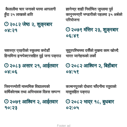
कैलालीमा चार जनाको घरमा आगलागी
ज्ञानेन्द्र शाही निर्वाचित जुम्लामा पुर्व
हुँदा २५ लाखको क्षति
कानुनमन्त्री भण्डारीकाे पहलमा ३५ अर्बको
परियोजना
२०८२ जेष्ठ २, शुक्रबार
२०७९ मंसिर २३, शुक्रबार
०४:२१
०६:४९
सशस्त्र प्रहरीको स्कुलमा करोडौं
सुदूरपश्चिममा दसैँको मुखमा काम खोज्दै
हिनामिना इन्स्पेक्टरसहित दुई जना पक्राउ
भारत जानेहरूको लर्को
२०८३ असार २१, आईतवार
२०८२ आश्विन २, बिहीबार
०४:०६
०४:५९
जिवनज्योती माध्यमिक विद्यालयको
कञ्चनपुरको दोधारा चाँदनीमा रतुवाको
वार्षिकोत्सब तथा अभिभावक दिवस सम्पन्न
मासुसहित पक्राउ
२०७९ आश्विन २, आईतवार
२०८२ भाद्र १८, बुधबार
१०:२३
०२:०५
Footer ad