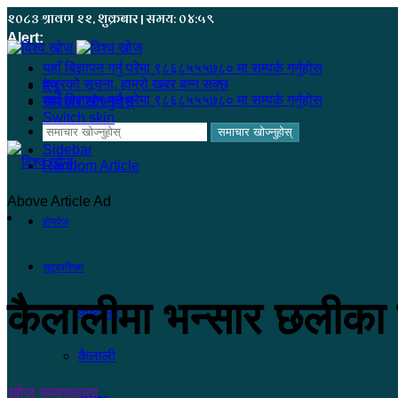
२०८३ श्रावण २२, शुक्रबार | समय: ०४:५९
Alert:
यहाँ बिज्ञापन गर्नु परेमा ९८६८५५५७८० मा सम्पर्क गर्नुहोस
हजुरको सूचना, हाम्रो खबर बन्न सक्छ
मेनू
यहाँ बिज्ञापन गर्नु परेमा ९८६८५५५७८० मा सम्पर्क गर्नुहोस
समाचार खोज्नुहोस्
Switch skin
समाचार खोज्नुहोस्
Sidebar
Random Article
Above Article Ad
होमपेज
सुदूरपश्चिम
कैलालीमा भन्सार छलीक
कंचनपुर
कैलाली
खोज सम्वाददाता
२०८१ माघ २५, शुक्रबार ०२:१६