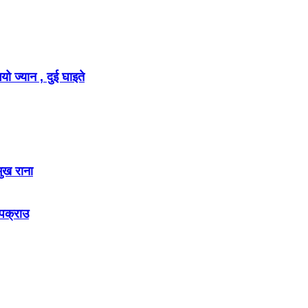
ो ज्यान , दुई घाइते
मुख राना
 पक्राउ