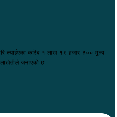
गरि ल्याईएका करिब १ लाख १९ हजार ३०० मुल्य
मालाखेतीले जनाएको छ।