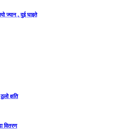
ो ज्यान , दुई घाइते
ूलो क्षति
डा वितरण