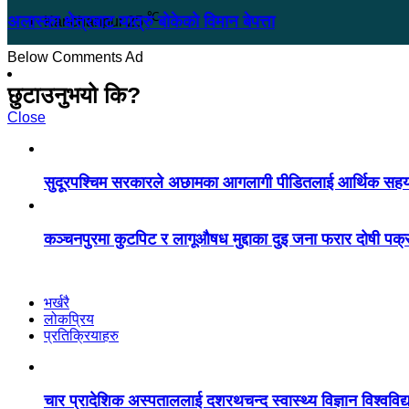
℃
अलास्का क्षेत्रबाट यात्रु बोकेको विमान बेपत्ता
Kanchanpur
25
Below Comments Ad
छुटाउनुभयो कि?
Close
सुदूरपश्चिम सरकारले अछामका आगलागी पीडितलाई आर्थिक सहयोग
कञ्चनपुरमा कुटपिट र लागूऔषध मुद्दाका दुइ जना फरार दोषी पक्
भर्खरै
लोकप्रिय
प्रतिक्रियाहरु
चार प्रादेशिक अस्पताललाई दशरथचन्द स्वास्थ्य विज्ञान विश्ववि