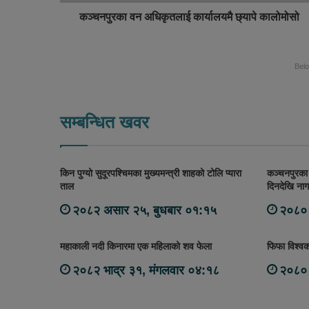
कञ्चनपुरका वन अधिकृतलाई कार्यालयमै छ्यापे कालोमोसो
Bel
सम्बन्धित खवर
किन पुग्यो सुदूरपश्चिमका मुख्यमन्त्री शाहको टोलि प्यारा
कञ्चनपुरका 
ताल
दिनदेखि ना
२०८२ असार २५, बुधबार ०१:१५
२०८० 
महाकाली नदी किनारमा एक महिलाको शव फेला
फिफा विश्व
२०८२ भाद्र ३१, मंगलवार ०४:१८
२०८० 