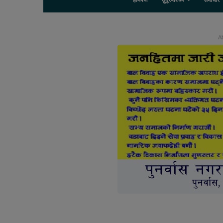
होमपेज
सुदूरपश्चिम
समाचार
Ab