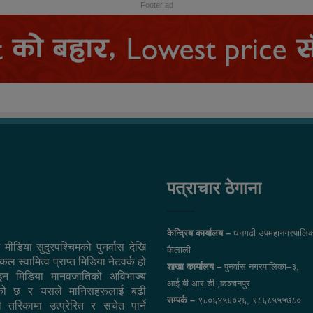
Footer ad
पत्राचार ठेगाना
केन्द्रिय कार्यालय –
धनगढी उपमहानगरपालिक
 मीडिया सुदुरपश्चिमको पुनर्वास देखि
कैलाली
ल स्वामित्व प्राप्त मिडिया नेटवर्क हो
शाखा कार्यालय –
पुनर्वास नगरपालिका–३,
न मिडिया मानवजातिको अविभाज्य
आई.बी.आर.डी.,कञ्चनपुर
एको छ र यसले मानिसहरूलाई बढी
सम्पर्क –
९८०६४५६०२६, ९८६८५५५७८०
ी तरिकामा उत्प्रेरित र सचेत पार्ने