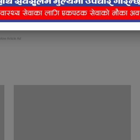
icle Content Ad
elow Article Ad