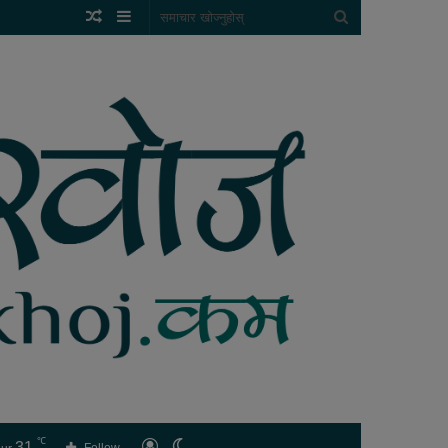
Random
Sidebar
समाचार
Article
खोज्नुहोस्
℃
31
लगइन
Switch