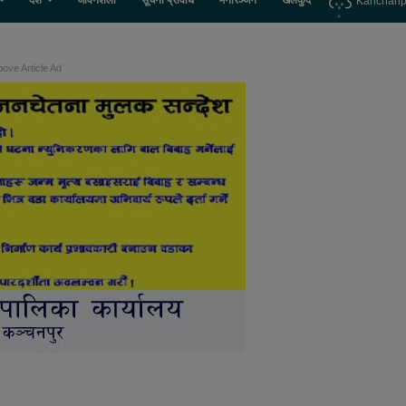
देश
जीवनशैली
सूचना प्रविधि
मनोरञ्जन
खेलकुद
Kanchanp
ove Article Ad