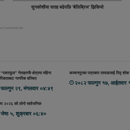
सुनकोशीमा सतह बढेपछि ‘बेलिब्रिज’ झिकियो
ow Comments Ad
“पावरफुल” नेताहरुकै क्षेत्रमा महिना
कञ्चनपुरका पत्रकार तामाङलाई पितृ शोक
गरिकताबाट नागरिक बञ्चित
२०८२ फाल्गुन १७, आईतवार 
फाल्गुन २९, मंगलवार ०४:४९
कप २०२६ को लोगो सार्वजनिक
जेष्ठ ५, शुक्रबार ०६:४०