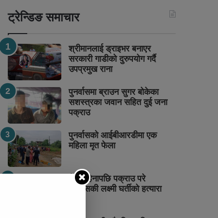
ट्रेन्डिङ समाचार
श्रीमानलाई ड्राइभर बनाएर
सरकारी गाडीको दुरुपयोग गर्दै
उपप्रमुख राना
पुनर्वासमा ब्राउन सुगर बोकेका
सशस्त्रका जवान सहित दुई जना
पक्राउ
पुनर्वासको आईबीआरडीमा एक
महिला मृत फेला
डेढ महिनापछि पक्राउ परे
पुनर्वासकी लक्ष्मी घर्तीको हत्यारा