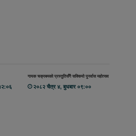
गायक चक्रबमको प्रस्तुतिसँगै सक्कियो पुनर्वास महोत्सव
१२:०६
२०८२ चैत्र ४, बुधबार ०९:००