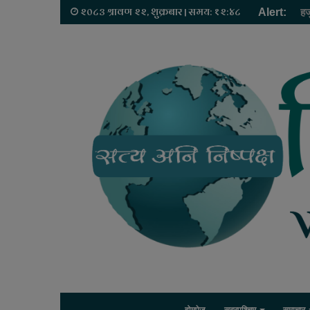
२०८३ श्रावण २२, शुक्रबार | समय: १२:४८
Alert:
हज