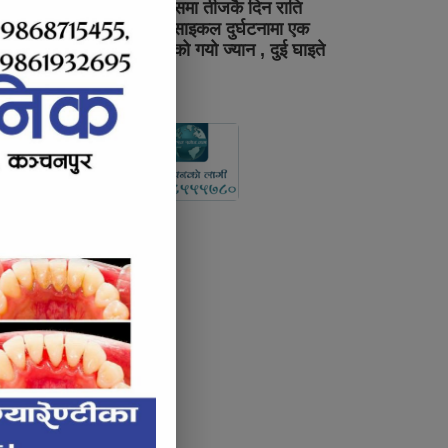
पुनर्वासमा तीजकै दिन राति
मोटरसाइकल दुर्घटनामा एक
युवकको गयो ज्यान , दुई घाइते