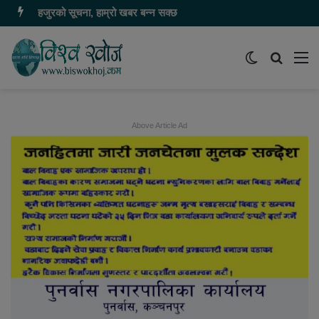
हजुरको सूचना, हाम्रो खबर बन्न सक्छ
Switch
समाचार
मेन
skin
खोज्नुहोस
Above Article Ad