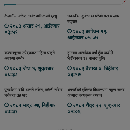
कैलालीमा करेन्ट लागेर बालिकाको मृत्यु
धनगढीमा दुर्घटनामा परेको बस चालक
पक्राउ
२०८३ असार २१, आईतवार
२०८२ आश्विन १९,
०३:५९
आईतवार ०५:०७
कञ्चनपुरमा सर्पदंशबाट महिला घाइते,
हुम्लामा अत्यधिक वर्षा हुँदा बाढीले
अवस्था गम्भीर
भेडीगोठका २६ बाख्रा पुरिए
२०८३ जेष्ठ १, शुक्रबार
२०८२ बैशाख ४, बिहीबार
०८:३८
०३:१७
पुनर्वासमा बाढि आउने संकेत, मछेली नदिमा
धनगढीको एक्सिस विद्यालयमा नमुना संसद
सर्तकता तह पार
अभ्यास कार्यक्रम सम्पन्न
२०८१ भाद्र २७, बिहीबार
२०८१ चैत्र २२, शुक्रबार
०७:३९
०५:०६
Footer ad