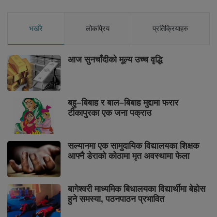
भर्खरै
लोकप्रिय
प्रतिक्रियाहरु
आज सुनचाँदीको मूल्य उच्च वृद्धि
बहु–बिबाह र बाल–बिबाह मुद्दामा फरार
टीकापुरका एक जना पक्राउ
सल्यानमा एक सामुदायिक विद्यालयका शिक्षक
आफ्नै डेराको कोठामा मृत अवस्थामा फेला
बागेश्वरी माध्यमिक बिधालयका विद्यार्थीमा बेहोस
हुने समस्या, पठनपाठन प्रभावित