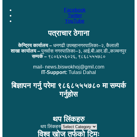
Facebook
Twitter
YouTube
पत्राचार ठेगाना
केन्द्रिय कार्यालय –
धनगढी उपमहानगरपालिका–२, कैलाली
शाखा कार्यालय –
पुनर्वास नगरपालिका–३, आई.बी.आर.डी.,कञ्चनपुर
सम्पर्क –
९८०६४५६०२६, ९८६८५५५७८०
mail- news.biswokhoj@gmil.com
IT-Support:
Tulasi Dahal
बिज्ञापन गर्नु परेमा ९८६८५५५७८० मा सम्पर्क
गर्नुहोस
थप लिंकहरु
थप लिंकहरु
विश्व खोज तर्फको टिमः