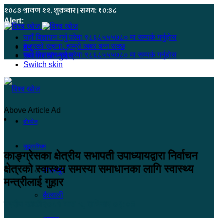
२०८३ श्रावण २२, शुक्रबार | समय: १०:३८
Alert:
यहाँ बिज्ञापन गर्नु परेमा ९८६८५५५७८० मा सम्पर्क गर्नुहोस
हजुरको सूचना, हाम्रो खबर बन्न सक्छ
मेनू
यहाँ बिज्ञापन गर्नु परेमा ९८६८५५५७८० मा सम्पर्क गर्नुहोस
समाचार खोज्नुहोस्
Switch skin
Above Article Ad
होमपेज
सुदूरपश्चिम
काङ्ग्रेसका क्षेत्रीय सभापती उपाध्यायद्वारा निर्वाचन
क्षेत्रको स्वास्थ्य समस्या समाधानका लागि स्वास्थ्य
कंचनपुर
मन्त्रीलाई गुहार
कैलाली
प्रदीप कार्की
२०८१ माघ ५, शनिबार ०९:०४