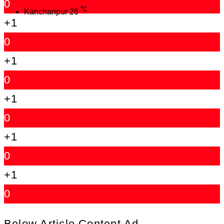
0
℃
Kanchanpur
26
+1
0
+1
0
+1
0
+1
0
+1
0
Below Article Content Ad