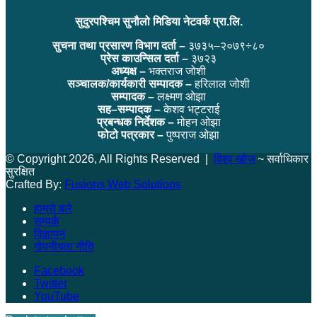
सुदुरपश्चिम सुनौलो मिडिया नेटवर्क प्रा.लि.
सुचना तथा प्रसारण विभाग दर्ता –
३७३५–२०७९÷८०
प्रेस काउन्सिल दर्ता –
३७२३
अध्यक्ष –
भक्तराज जोशी
सञ्चालक/कार्यकारी सम्पादक –
हरिलाल जोशी
सम्पादक –
लक्ष्मण ओझा
सह–सम्पादक –
केशव भट्टराई
प्रबन्धक निर्देशक –
मोहन ओझा
फोटो पत्रकार –
पुष्पराज ओझा
© Copyright 2026, All Rights Reserved |
विश्व खोज
~ सर्वाधिकार
सुरक्षित
Crafted By:
Fusions Web Solutions
हाम्रो बारे
सम्पर्क
विज्ञापन
गोपनीयता नीति
Facebook
Twitter
YouTube