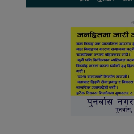
होमपेज
सुदूरपश्चिम
समाचार
Ab