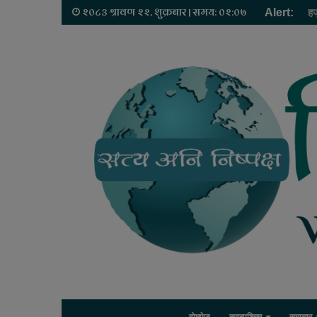
२०८३ श्रावण २२, शुक्रबार | समय: ०२:०७
Alert:
हज