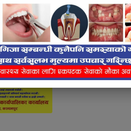
e inline ad #2
icle Content Ad