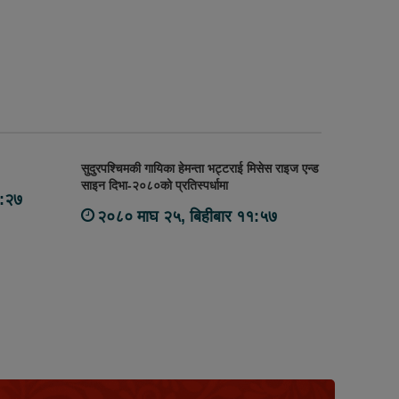
सुदुरपश्चिमकी गायिका हेमन्ता भट्टराई मिसेस राइज एन्ड
साइन दिभा-२०८०को प्रतिस्पर्धामा
१:२७
२०८० माघ २५, बिहीबार ११:५७