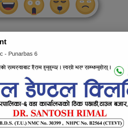
e inline ad #1
nt
ic - Punarbas 6