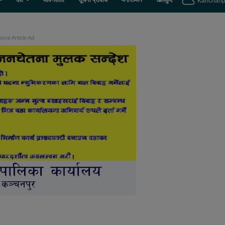
देश
जीवनशैली
सूचना प्रविधि
मनोरञ्जन
खेलकुद
Kanchanp
ove Article Ad