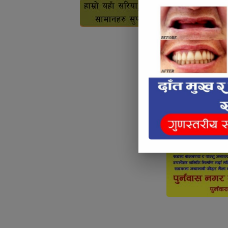
Articl
Below Art