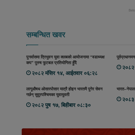
Bel
सम्बन्धित खवर
पुनर्वासमा त्रिभुवन युवा क्लबको आयोजनामा “वडाध्यक्ष
पूर्वप्रधानम
कप” पुरुष फुटबल प्रतियोगिता हुँदै
२०८२ 
२०८२ मंसिर १४, आईतवार ०६:२८
लागूऔषध ओसारपोसार मात्रै होइन भारतमै पुगेर सेवन
भारत–नेपाल 
गर्छन् सुदूरपश्चिमका युवायुवती
२०८३ 
२०८२ पुष १७, बिहीबार ०८:३०