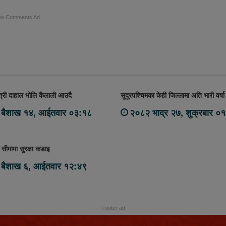
ow Comments Ad
न्त्री दाहाल भोलि कैलाली आउदै
सुदूरपश्चिमका केही जिल्लामा अति भारी वर्षा
बैशाख १४, आईतवार ०३:१८
२०८२ भाद्र २७, शुक्रबार ०
सीमामा सुरक्षा कडाइ
बैशाख ६, आईतवार १२:४९
Footer ad