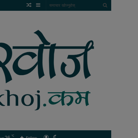
Random
Sidebar
समाचार
Article
खोज्नुहोस्
℃
26
लगइन
Switch