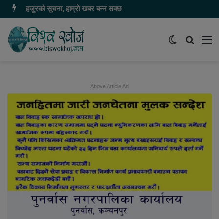
हजुरको सूचना, हाम्रो खबर बन्न सक्छ
Switch
समाचार
मेन
skin
खोज्नुहोस
Above Article Ad