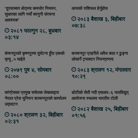
‘दूरसञ्चार क्षेत्रमा कमजोर नियमन,
आजको राशिफल हेर्नुहोस
सुधारका लागि नयाँ कानुनी संरचना
२०८३ बैशाख ३, बिहीबार
आवश्यक’
०७:३८
२०८१ फाल्गुन २८, बुधबार
०३:१४
कंचनपुरको कृष्णपुरमा दुर्घटना हुँदा एकको
कञ्चनपुर प्रहरीले अवैध काठ र ढुङ्गा
मृत्यु ,५ घाईते
ओसार्ने ट्याक्टर नियन्त्रणमा
२०७९ पुष ४, सोमबार
२०८३ श्रावण १२, मंगलवार
०८:००
१०:२९
कांग्रेसका प्रमुख सचेतक लेखकद्वारा
डोटीको सेती नदी एसआर–६ जलविद्युत्
नेपाल प्रेस युनियन कञ्चनपुरको कार्यालय
आयोजना स्थलमा भारतीय टोली
उद्घाटन
२०८२ बैशाख २५, बिहीबार
२०८० श्रावण ३२, बिहीबार
०१:५६
०२:३१