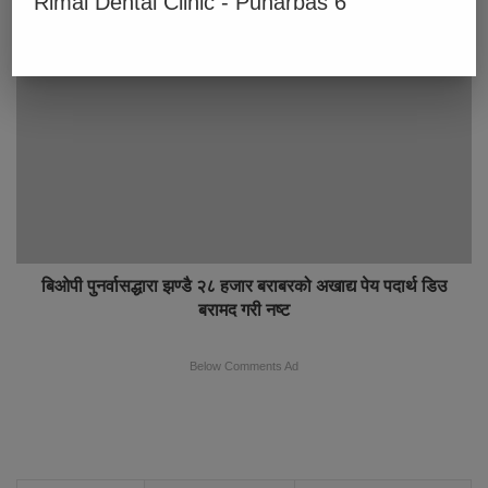
Rimal Dental Clinic - Punarbas 6
पुनर्वासमा विद्यार्थी भर्ना अभियान सुरु, पालिकाका सात बिद्यालयलाई
कम्प्युटर र प्रिन्टर हस्तान्तरण
बिओपी पुनर्वासद्धारा झण्डै २८ हजार बराबरको अखाद्य पेय पदार्थ डिउ
बरामद गरी नष्ट
Below Comments Ad