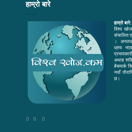
हाम्रो बारे
हाम्रो बारे:
विश्व खोज
संचालित एक
। अनलाइ
ध्रुव भ
प्रभावकार
अथाह शक्त
बेंचमार्क 
नयाँ पौराण
छ।
Facebook
Twitter
YouTube