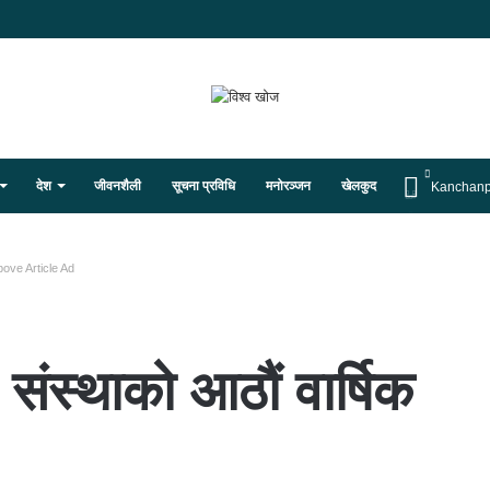
देश
जीवनशैली
सूचना प्रविधि
मनोरञ्जन
खेलकुद
Kanchanp
ove Article Ad
संस्थाको आठौं वार्षिक