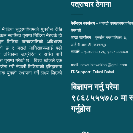
पत्राचार ठेगाना
केन्द्रिय कार्यालय –
धनगढी उपमहानगरपालिक
 मीडिया सुदुरपश्चिमको पुनर्वास देखि
कैलाली
ल स्वामित्व प्राप्त मिडिया नेटवर्क हो
शाखा कार्यालय –
पुनर्वास नगरपालिका–३,
न मिडिया मानवजातिको अविभाज्य
आई.बी.आर.डी.,कञ्चनपुर
एको छ र यसले मानिसहरूलाई बढी
सम्पर्क –
९८०६४५६०२६, ९८६८५५५७८०
ी तरिकामा उत्प्रेरित र सचेत पार्ने
ि प्राप्त गरेको छ। विश्व खोजले एक
mail- news.biswokhoj@gmil.com
सिर्जना गरी नेपाली मिडियाको इतिहासमा
IT-Support:
Tulasi Dahal
िक युगको स्थापना गर्ने लक्ष्य लिएको
बिज्ञापन गर्नु परेमा
९८६८५५५७८० मा सम्
गर्नुहोस