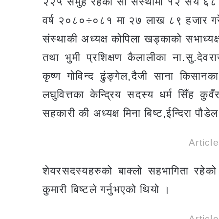
२२५ समुह रहेको सो संस्थामा १२ सय ६८ 
वर्ष २०८०÷०८१ मा २७ लाख ८९ हजार गरेको
संस्थाकी अध्यक्ष कोपिला खड्काको सभाध्य
तथा भुमी प्रशिक्षण कैलालीका ना.सु.देव
कृष्ण गोविन्द ढुंङ्गेल,दैजी साना किसा
लघुवित्तका केन्द्रिय सदस्य धर्म सिँह क
सहकारी की अध्यक्ष मिना बिष्ट,ईन्दिरा प
Articl
शेयरसदस्यहरुको बाक्लो सहभागिता रहेको 
कुमारी बिष्टले गर्नुभएको थियो ।
Articl