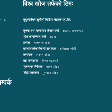
विश्व खोज तर्फको टिमः
ा–२,
सुदुरपश्चिम सुनौलो मिडिया नेटवर्क प्रा.लि.
सुचना तथा प्रसारण विभाग दर्ता –
३७३५–२०७९÷८०
प्रेस काउन्सिल दर्ता –
३७२३
अध्यक्ष –
भक्तराज जोशी
सञ्चालक/कार्यकारी सम्पादक –
हरिलाल जोशी
सम्पादक –
लक्ष्मण ओझा
सह–सम्पादक –
केशव भट्टराई
प्रबन्धक निर्देशक –
मोहन ओझा
फोटो पत्रकार –
पुष्पराज ओझा
पर्क