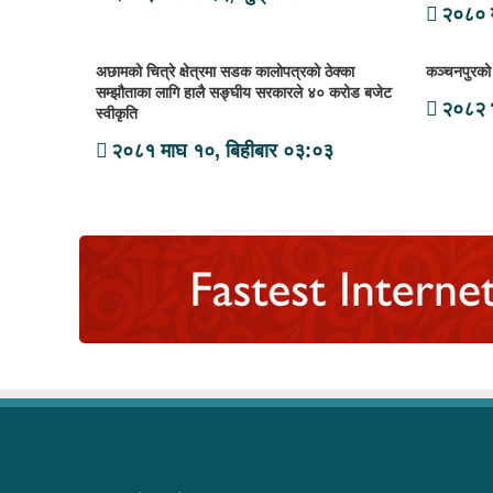
२०८० 
अछामको चित्रे क्षेत्रमा सडक कालोपत्रको ठेक्का
कञ्चनपुरको 
सम्झौताका लागि हालै सङ्घीय सरकारले ४० करोड बजेट
२०८२ भ
स्वीकृति
२०८१ माघ १०, बिहीबार ०३:०३