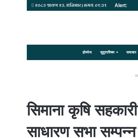
२०८३ श्रावण २३, शनिबार | समय: ०१:३१
Alert:
होमपेज
सुदूरपश्चिम
समाचार
Ab
सिमाना कृषि सहकारी 
साधारण सभा सम्पन्न