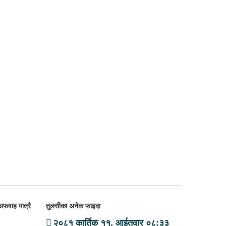
अफवाह मात्रै
तुलसीका अनेक फाइदा
२०८१ कार्तिक ११, आईतवार ०८:३३