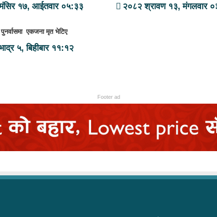
मंसिर १७, आईतवार ०५:३३
२०८२ श्रावण १३, मंगलवार ०
पुनर्वासमा एकजना मृत भेटिए
ाद्र ५, बिहीबार ११:१२
Footer ad