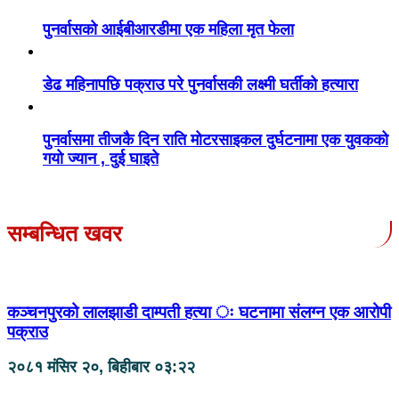
पुनर्वासको आईबीआरडीमा एक महिला मृत फेला
डेढ महिनापछि पक्राउ परे पुनर्वासकी लक्ष्मी घर्तीको हत्यारा
पुनर्वासमा तीजकै दिन राति मोटरसाइकल दुर्घटनामा एक युवकको
गयो ज्यान , दुई घाइते
सम्बन्धित खवर
कञ्चनपुरको लालझाडी दाम्पती हत्या ः घटनामा संलग्न एक आरोपी
पक्राउ
२०८१ मंसिर २०, बिहीबार ०३:२२