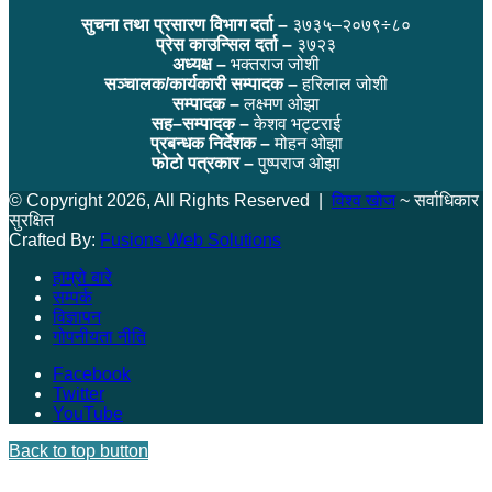
सुचना तथा प्रसारण विभाग दर्ता –
३७३५–२०७९÷८०
प्रेस काउन्सिल दर्ता –
३७२३
अध्यक्ष –
भक्तराज जोशी
सञ्चालक/कार्यकारी सम्पादक –
हरिलाल जोशी
सम्पादक –
लक्ष्मण ओझा
सह–सम्पादक –
केशव भट्टराई
प्रबन्धक निर्देशक –
मोहन ओझा
फोटो पत्रकार –
पुष्पराज ओझा
© Copyright 2026, All Rights Reserved |
विश्व खोज
~ सर्वाधिकार
सुरक्षित
Crafted By:
Fusions Web Solutions
हाम्रो बारे
सम्पर्क
विज्ञापन
गोपनीयता नीति
Facebook
Twitter
YouTube
Back to top button