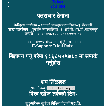
Twitter
YouTube
पत्राचार ठेगाना
केन्द्रिय कार्यालय –
धनगढी उपमहानगरपालिका–२, कैलाली
शाखा कार्यालय –
पुनर्वास नगरपालिका–३, आई.बी.आर.डी.,कञ्चनपुर
सम्पर्क –
९८०६४५६०२६, ९८६८५५५७८०
mail- news.biswokhoj@gmil.com
IT-Support:
Tulasi Dahal
बिज्ञापन गर्नु परेमा ९८६८५५५७८० मा सम्पर्क
गर्नुहोस
थप लिंकहरु
थप लिंकहरु
विश्व खोज तर्फको टिमः
सुदुरपश्चिम सुनौलो मिडिया नेटवर्क प्रा.लि.