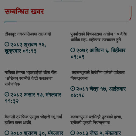
सम्बन्धित खवर
टीकापुर नगरपालिकामा तालबन्दी
पुनर्वासको बिचफाटामा असोज १० देखि
धार्मिक महा- महोत्सव सञ्चालन हुने
२०८२ श्रावण १६,
२०७९ आश्विन ६, बिहीबार
शुक्रबार ०१:१३
०९:०९
गायिका हेमन्ता भट्टराईको तीज गीत
कञ्चनपुरको बेलौरीमा पसेको पाटेबाघ
“छोडेनन् स्वामीले केटी फकाउन”
नियन्त्रणमा
सार्वजनिक
२०८१ चैत्र १७, आईतवार
२०८२ असार १७, मंगलवार
०४:१८
११:३२
कैलाली ट्राफिक प्रमुख जोहारी गए,नयाँ
कञ्चनपुरमा घरभित्रै पुरुषको हत्या,
हाकिम मल्ल आउँदै
श्रीमती प्रहरी नियन्त्रणमा
२०८० श्रावण ३०, मंगलवार
२०८३ जेष्ठ ५, मंगलवार