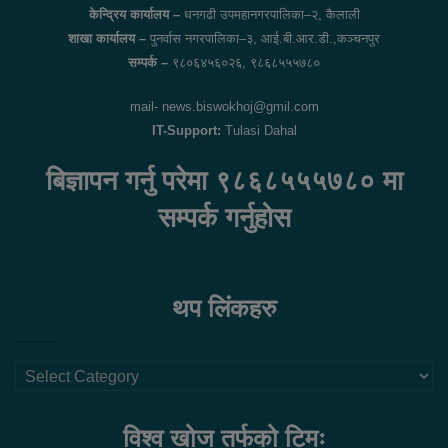
केन्द्रिय कार्यालय –
धनगढी उपमहानगरपालिका–२, कैलाली
शाखा कार्यालय –
पुनर्वास नगरपालिका–३, आई.बी.आर.डी.,कञ्चनपुर
सम्पर्क –
९८०६४५६०२६, ९८६८५५५७८०
mail- news.biswokhoj@gmil.com
IT-Support:
Tulasi Dahal
बिज्ञापन गर्नु परेमा ९८६८५५५७८० मा
सम्पर्क गर्नुहोस
थप लिंकहरु
थप
लिंकहरु
विश्व खोज तर्फको टिमः