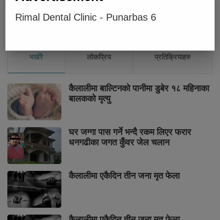
Rimal Dental Clinic - Punarbas 6
भर्खरै
लोकप्रिय
प्रतिक्रियाहरु
कैलालीमा बाल्टिनको पानीमा डुबेर १८ महिनाका
बालकको मृत्यु
घर जग्गा पास गर्ने भन्दै रकम लिएर फरार
धनगढीका जगत कुँवर जेल चलान
कैलालीमा एकैदिन तीन जना मृत फेला
कैलालीमा एकैदिन तीन जना मृत फेला