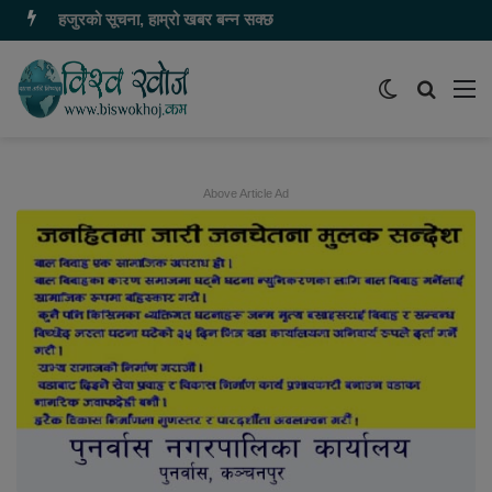
हजुरको सूचना, हाम्रो खबर बन्न सक्छ
Switch
समाचार
मेन
skin
खोज्नुहोस
Above Article Ad