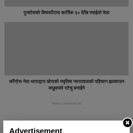
पुनर्वासको बिचफाँटामा कार्तिक ३० देखि रमाईलो मेला
काँग्रेस नेता थापाद्वारा छोराको स्मृतिमा प्यारातालको पहिचान झल्काउन
कछुवाको स्टेचु बनाईने
Below Comments Ad
Advertisement