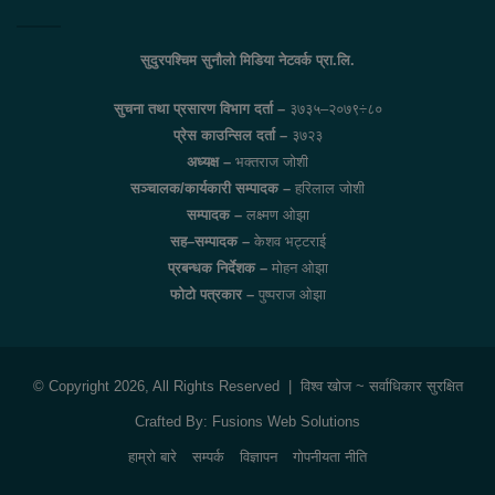
सुदुरपश्चिम सुनौलो मिडिया नेटवर्क प्रा.लि.
सुचना तथा प्रसारण विभाग दर्ता –
३७३५–२०७९÷८०
प्रेस काउन्सिल दर्ता –
३७२३
अध्यक्ष –
भक्तराज जोशी
सञ्चालक/कार्यकारी सम्पादक –
हरिलाल जोशी
सम्पादक –
लक्ष्मण ओझा
सह–सम्पादक –
केशव भट्टराई
प्रबन्धक निर्देशक –
मोहन ओझा
फोटो पत्रकार –
पुष्पराज ओझा
© Copyright 2026, All Rights Reserved |
विश्व खोज
~ सर्वाधिकार सुरक्षित
Crafted By:
Fusions Web Solutions
हाम्रो बारे
सम्पर्क
विज्ञापन
गोपनीयता नीति