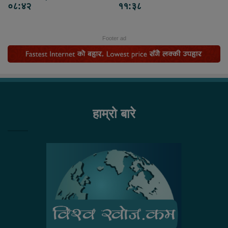
०८:४२
११:३८
Footer ad
हाम्रो बारे