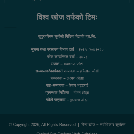
लिंकहरु
विश्व खोज तर्फको टिमः
सुदुरपश्चिम सुनौलो मिडिया नेटवर्क प्रा.लि.
सुचना तथा प्रसारण विभाग दर्ता –
३७३५–२०७९÷८०
प्रेस काउन्सिल दर्ता –
३७२३
अध्यक्ष –
भक्तराज जोशी
सञ्चालक/कार्यकारी सम्पादक –
हरिलाल जोशी
सम्पादक –
लक्ष्मण ओझा
सह–सम्पादक –
केशव भट्टराई
प्रबन्धक निर्देशक –
मोहन ओझा
फोटो पत्रकार –
पुष्पराज ओझा
© Copyright 2026, All Rights Reserved |
विश्व खोज
~ सर्वाधिकार सुरक्षित