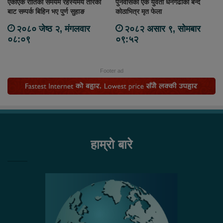
एकाएक रातिको समयमै रहस्यमय तरिका
पुनर्वासकी एक युवती धनगढीको बन्द
बाट सम्पर्क बिहिन भए पुर्ण सुहाङ
कोठाभित्र मृत फेला
२०८० जेष्ठ २, मंगलवार
२०८२ असार ९, सोमबार
०८:०९
०९:५२
Footer ad
हाम्रो बारे