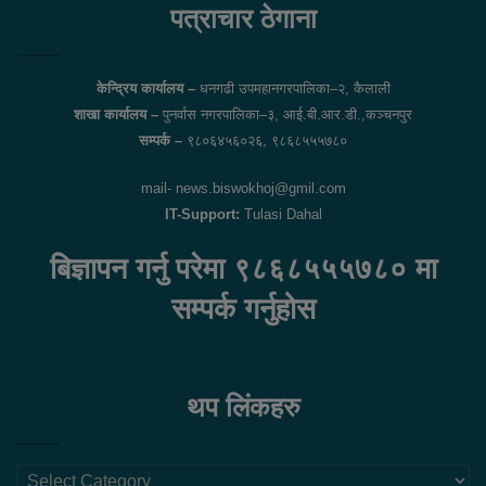
पत्राचार ठेगाना
केन्द्रिय कार्यालय –
धनगढी उपमहानगरपालिका–२, कैलाली
शाखा कार्यालय –
पुनर्वास नगरपालिका–३, आई.बी.आर.डी.,कञ्चनपुर
सम्पर्क –
९८०६४५६०२६, ९८६८५५५७८०
mail- news.biswokhoj@gmil.com
IT-Support:
Tulasi Dahal
बिज्ञापन गर्नु परेमा ९८६८५५५७८० मा
सम्पर्क गर्नुहोस
थप लिंकहरु
थप