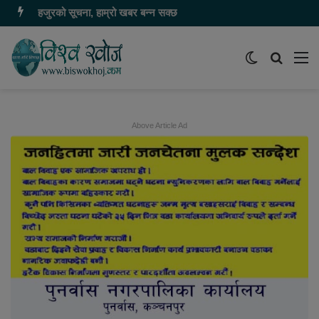
हजुरको सूचना, हाम्रो खबर बन्न सक्छ
Switch
समाचार
मेन
skin
खोज्नुहोस
Above Article Ad