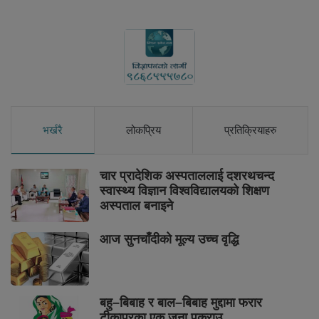
भर्खरै
लोकप्रिय
प्रतिक्रियाहरु
चार प्रादेशिक अस्पताललाई दशरथचन्द
स्वास्थ्य विज्ञान विश्वविद्यालयको शिक्षण
अस्पताल बनाइने
आज सुनचाँदीको मूल्य उच्च वृद्धि
बहु–बिबाह र बाल–बिबाह मुद्दामा फरार
टीकापुरका एक जना पक्राउ