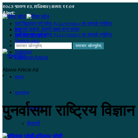
२०८३ श्रावण २३, शनिबार | समय: ११:०२
Alert:
यहाँ बिज्ञापन गर्नु परेमा ९८६८५५५७८० मा सम्पर्क गर्नुहोस
हजुरको सूचना, हाम्रो खबर बन्न सक्छ
मेनू
यहाँ बिज्ञापन गर्नु परेमा ९८६८५५५७८० मा सम्पर्क गर्नुहोस
समाचार खोज्नुहोस्
Switch skin
समाचार खोज्नुहोस्
Sidebar
Random Article
Above Article Ad
होमपेज
सुदूरपश्चिम
पुनर्वासमा राष्ट्रिय विज्ञा
कंचनपुर
कैलाली
हरिलाल जोशी
२०८० आश्विन २, मंगलवार ०६:२५