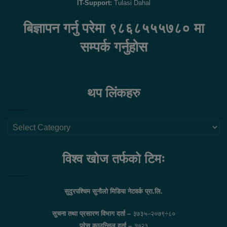
IT-Support:
Tulasi Dahal
बिज्ञापन गर्नु परेमा ९८६८५५५७८० मा
सम्पर्क गर्नुहोस
थप लिंकहरु
थप
लिंकहरु
विश्व खोज तर्फको टिमः
सुदुरपश्चिम सुनौलो मिडिया नेटवर्क प्रा.लि.
सुचना तथा प्रसारण विभाग दर्ता –
३७३५–२०७९÷८०
प्रेस काउन्सिल दर्ता –
३७२३