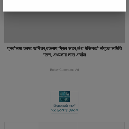
पुनर्वासमा काष्ठ फर्निचर,वर्कसप,ग्रिल सटर,लेथ मेसिनको संयुक्त समिति
गठन, अध्यक्षमा तारा अर्याल
Below Comments Ad