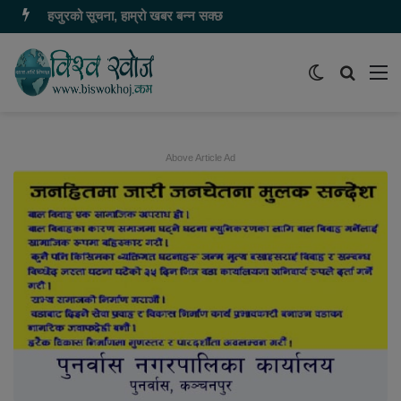
हजुरको सूचना, हाम्रो खबर बन्न सक्छ
Switch
समाचार
मेन
skin
खोज्नुहोस
Above Article Ad