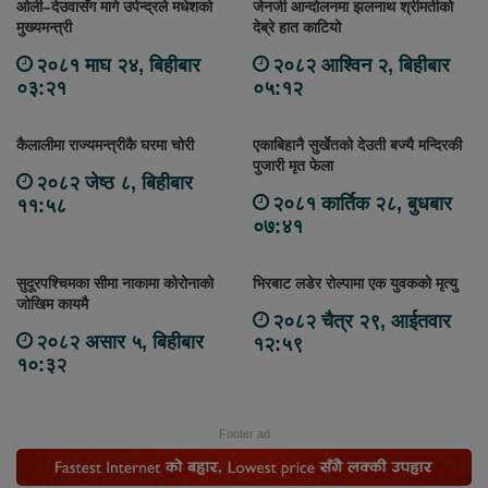
ओली–देउवासँग मागे उपेन्द्रले मधेशको
जेनजी आन्दोलनमा झलनाथ श्रीमतीको
मुख्यमन्त्री
देब्रे हात काटियो
२०८१ माघ २४, बिहीबार
२०८२ आश्विन २, बिहीबार
०३:२१
०५:१२
कैलालीमा राज्यमन्त्रीकै घरमा चोरी
एकाबिहानै सुर्खेतको देउती बज्यै मन्दिरकी
पुजारी मृत फेला
२०८२ जेष्ठ ८, बिहीबार
२०८१ कार्तिक २८, बुधबार
११:५८
०७:४१
सुदूरपश्चिमका सीमा नाकामा कोरोनाको
भिरबाट लडेर रोल्पामा एक युवकको मृत्यु
जोखिम कायमै
२०८२ चैत्र २९, आईतवार
२०८२ असार ५, बिहीबार
१२:५९
१०:३२
Footer ad