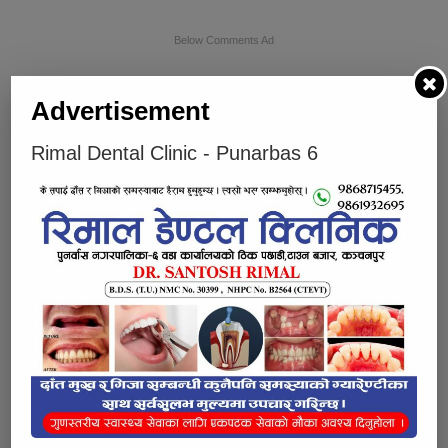
Below Comments Ad
Advertisement
Rimal Dental Clinic - Punarbas 6
भर्खरै
लोकप्रिय
प्रतिक्रियाहरु
साउनको अन्तिम सोमबार शिवालयहरूमा
भक्तजनको घुइँचो
सुनचाँदीको मूल्यमा सामान्य उतार चढाव