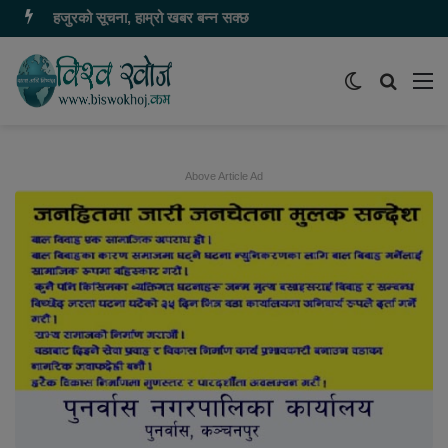
हजुरको सूचना, हाम्रो खबर बन्न सक्छ
Switch
समाचार
मेन
skin
खोज्नुहोस
Above Article Ad