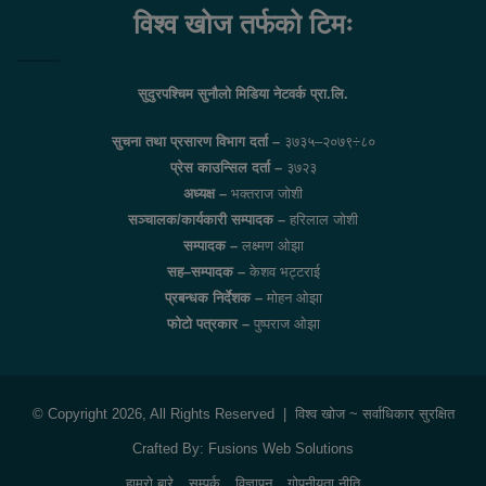
विश्व खोज तर्फको टिमः
सुदुरपश्चिम सुनौलो मिडिया नेटवर्क प्रा.लि.
सुचना तथा प्रसारण विभाग दर्ता –
३७३५–२०७९÷८०
प्रेस काउन्सिल दर्ता –
३७२३
अध्यक्ष –
भक्तराज जोशी
सञ्चालक/कार्यकारी सम्पादक –
हरिलाल जोशी
सम्पादक –
लक्ष्मण ओझा
सह–सम्पादक –
केशव भट्टराई
प्रबन्धक निर्देशक –
मोहन ओझा
फोटो पत्रकार –
पुष्पराज ओझा
© Copyright 2026, All Rights Reserved |
विश्व खोज
~ सर्वाधिकार सुरक्षित
Crafted By:
Fusions Web Solutions
हाम्रो बारे
सम्पर्क
विज्ञापन
गोपनीयता नीति