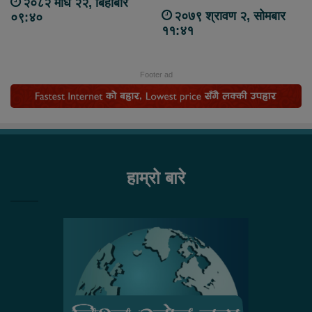
२०८२ माघ २२, बिहीबार
२०७९ श्रावण २, सोमबार
०९:४०
११:४१
Footer ad
हाम्रो बारे