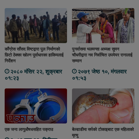
काँग्रेस साँसद विष्टद्वारा पुल निर्माणको
पुनर्वासमा भलमन्सा अध्यक्ष सुमन
छिटो ठेक्का खोल्न पूर्वाधारका हाकिमलाई
चौधरीद्वारा नव निर्वाचित उपमेयर रानालाई
निर्देशन
सम्मान
२०८० मंसिर २२, शुक्रबार
२०७९ जेष्ठ १०, मंगलवार
०१:२३
०१:५३
एक जना लागूऔषधसहित पक्राउ
बेल्डाडीमा सर्पको टोकाइबाट एक महिलाको
मृत्यु