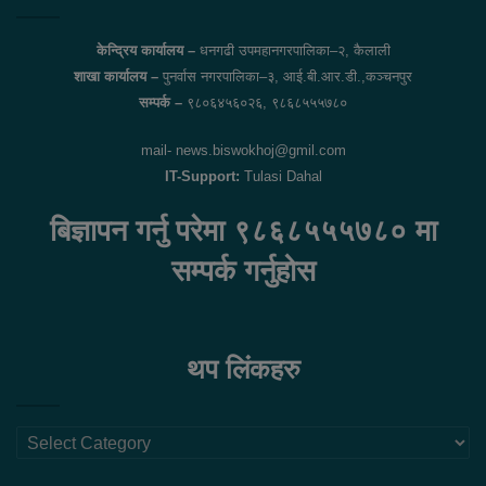
केन्द्रिय कार्यालय –
धनगढी उपमहानगरपालिका–२, कैलाली
शाखा कार्यालय –
पुनर्वास नगरपालिका–३, आई.बी.आर.डी.,कञ्चनपुर
सम्पर्क –
९८०६४५६०२६, ९८६८५५५७८०
mail- news.biswokhoj@gmil.com
IT-Support:
Tulasi Dahal
बिज्ञापन गर्नु परेमा ९८६८५५५७८० मा
सम्पर्क गर्नुहोस
थप लिंकहरु
थप
लिंकहरु