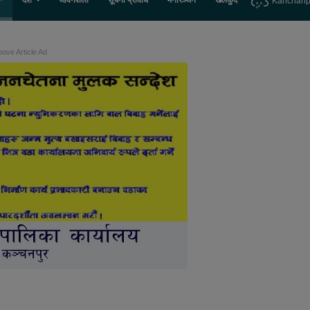
देश
जीवनशैली
सूचना प्रविधि
मनोरञ्जन
खेलकुद
Kanchanp
ove Article Ad