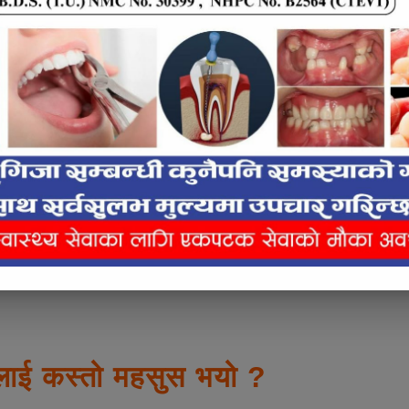
भनाई छ ।
e inline ad #2
को र आफूले भोगेका घटना, त्यसबाट परेको असर
्रहरी विभिन्न निकायका व्यक्तित्व, पत्रकार लगायतको
ीस जनाको उपस्थिति रहेको थियो।
लाई कस्तो महसुस भयो ?