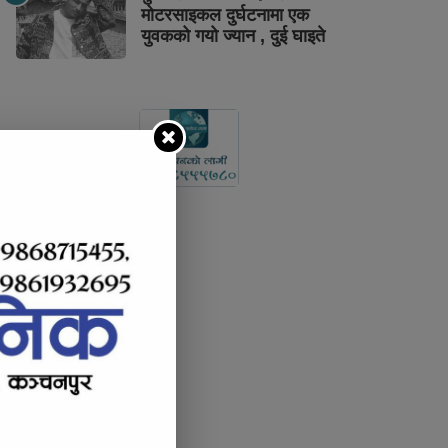
मोटरसाइकल दुर्घटनामा एक
युवकको गयो ज्यान , दुई घाइते