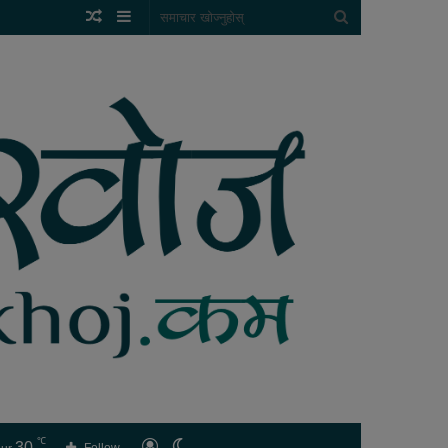
Random
Sidebar
समाचार
Article
खोज्नुहोस्
℃
30
लगइन
Switch