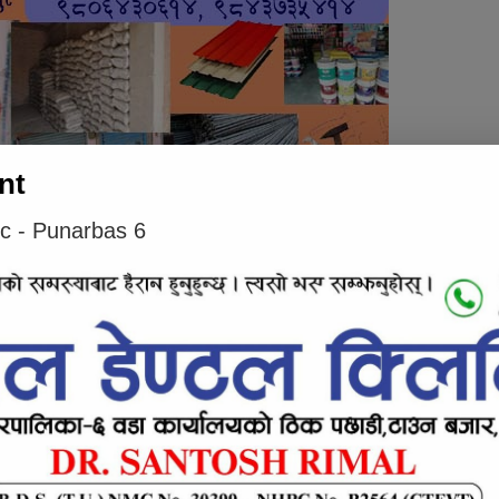
nt
ic - Punarbas 6
ता नेपालका अध्यक्ष गङ्गा बहादुर योन्जनले यस्ता
जान्न र सिक्न सक्ने बताए । पछिल्लो समय सामाजिक
था साइबर क्राईमका घटना बढ्दै गएको प्रतीसबै
। यस्ता घटना नियन्त्रण र न्यूनीकरणका लागि