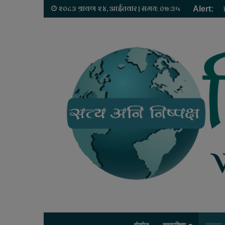
२०८३ श्रावण २४, आईतवार | समय: ०७:३५
Alert: