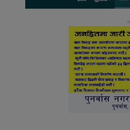
होमपेज
सुदूरपश्चिम
समाचार
Ab