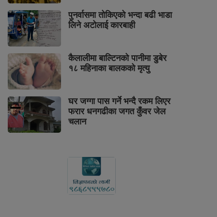
पुनर्वासमा तोकिएको भन्दा बढी भाडा
लिने अटोलाई कारबाही
कैलालीमा बाल्टिनको पानीमा डुबेर
१८ महिनाका बालकको मृत्यु
घर जग्गा पास गर्ने भन्दै रकम लिएर
फरार धनगढीका जगत कुँवर जेल
चलान