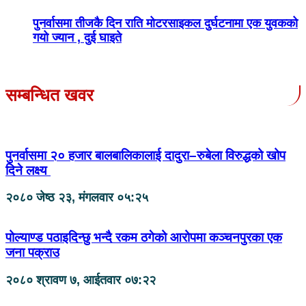
पुनर्वासमा तीजकै दिन राति मोटरसाइकल दुर्घटनामा एक युवकको
गयो ज्यान , दुई घाइते
सम्बन्धित खवर
पुनर्वासमा २० हजार बालबालिकालाई दादुरा–रुबेला विरुद्धको खोप
दिने लक्ष्य
२०८० जेष्ठ २३, मंगलवार ०५:२५
पोल्‍याण्ड पठाइदिन्छु भन्दै रकम ठगेको आरोपमा कञ्‍चनपुरका एक
जना पक्राउ
२०८० श्रावण ७, आईतवार ०७:२२