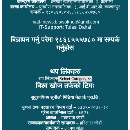
केन्द्रिय कार्यालय –
धनगढी उपमहानगरपालिका–२, कैलाली
शाखा कार्यालय –
पुनर्वास नगरपालिका–३, आई.बी.आर.डी.,कञ्चनपुर
सम्पर्क –
९८०६४५६०२६, ९८६८५५५७८०
mail- news.biswokhoj@gmil.com
IT-Support:
Tulasi Dahal
बिज्ञापन गर्नु परेमा ९८६८५५५७८० मा सम्पर्क
गर्नुहोस
थप लिंकहरु
थप लिंकहरु
विश्व खोज तर्फको टिमः
सुदुरपश्चिम सुनौलो मिडिया नेटवर्क प्रा.लि.
सुचना तथा प्रसारण विभाग दर्ता –
३७३५–२०७९÷८०
प्रेस काउन्सिल दर्ता –
३७२३
अध्यक्ष –
भक्तराज जोशी
सञ्चालक/कार्यकारी सम्पादक –
हरिलाल जोशी
सम्पादक –
लक्ष्मण ओझा