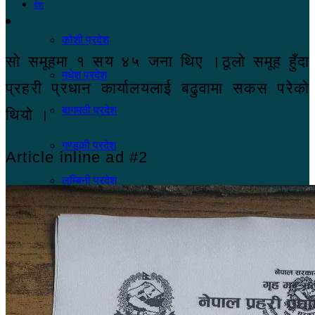
देश
कोशी प्रदेश
सो समूहमा १ सय ४५ जना थिए ।ठूलो समूह हुँदा
मधेश प्रदेश
प्रहरी प्रधान कार्यालयलाई बढुवामा सकस परेको
बागमती प्रदेश
थियो ।
गण्डकी प्रदेश
Article inline ad #2
लुम्बिनी प्रदेश
कर्णाली प्रदेश
सुदूरपश्चिम प्रदेश
जीवनशैली