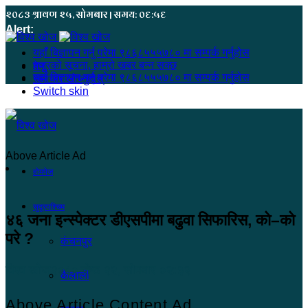
२०८३ श्रावण २५, सोमबार | समय: ०६:५६
Alert:
यहाँ बिज्ञापन गर्नु परेमा ९८६८५५५७८० मा सम्पर्क गर्नुहोस
हजुरको सूचना, हाम्रो खबर बन्न सक्छ
मेनू
यहाँ बिज्ञापन गर्नु परेमा ९८६८५५५७८० मा सम्पर्क गर्नुहोस
समाचार खोज्नुहोस्
Switch skin
Above Article Ad
होमपेज
सुदूरपश्चिम
४६ जना इन्स्पेक्टर डीएसपीमा बढुवा सिफारिस, काे–काे
परे ?
कंचनपुर
विश्व खोज
२०८० जेष्ठ २२, सोमबार ०२:३२
कैलाली
Above Article Content Ad