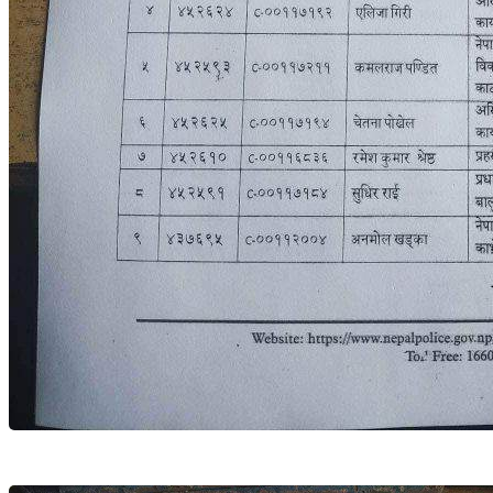
℃
Kanchanpur
30