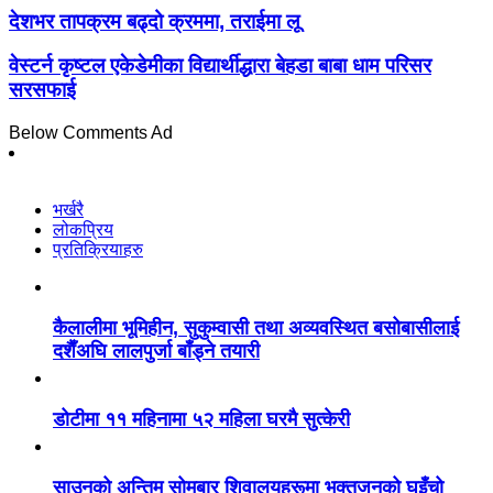
देशभर तापक्रम बढ्दो क्रममा, तराईमा लू
वेस्टर्न कृष्टल एकेडेमीका विद्यार्थीद्धारा बेहडा बाबा धाम परिसर
सरसफाई
Below Comments Ad
भर्खरै
लोकप्रिय
प्रतिक्रियाहरु
कैलालीमा भूमिहीन, सुकुम्वासी तथा अव्यवस्थित बसोबासीलाई
दशैँअघि लालपुर्जा बाँड्ने तयारी
डोटीमा ११ महिनामा ५२ महिला घरमै सुत्केरी
साउनको अन्तिम सोमबार शिवालयहरूमा भक्तजनको घुइँचो