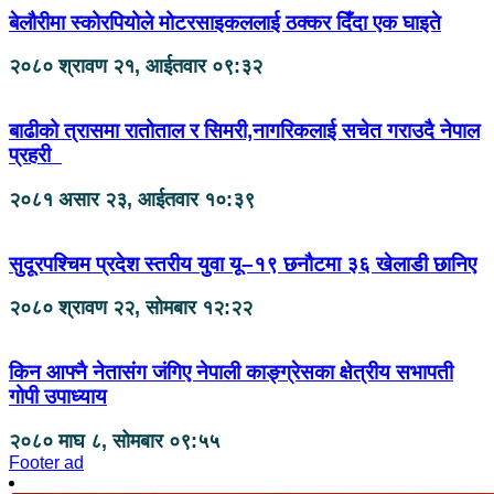
बेलौरीमा स्कोरपियोले मोटरसाइकललाई ठक्कर दिँदा एक घाइते
२०८० श्रावण २१, आईतवार ०९:३२
बाढीको त्रासमा रातोताल र सिमरी,नागरिकलाई सचेत गराउदै नेपाल
प्रहरी
२०८१ असार २३, आईतवार १०:३९
सुदूरपश्चिम प्रदेश स्तरीय युवा यू–१९ छनौटमा ३६ खेलाडी छानिए
२०८० श्रावण २२, सोमबार १२:२२
किन आफ्नै नेतासंग जंगिए नेपाली काङ्ग्रेसका क्षेत्रीय सभापती
गोपी उपाध्याय
२०८० माघ ८, सोमबार ०९:५५
Footer ad