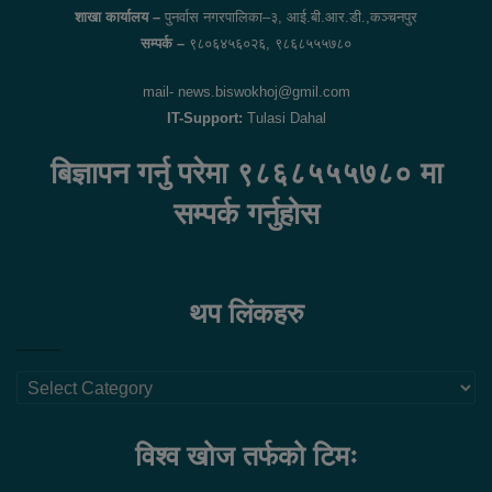
शाखा कार्यालय –
पुनर्वास नगरपालिका–३, आई.बी.आर.डी.,कञ्चनपुर
सम्पर्क –
९८०६४५६०२६, ९८६८५५५७८०
mail- news.biswokhoj@gmil.com
IT-Support:
Tulasi Dahal
बिज्ञापन गर्नु परेमा ९८६८५५५७८० मा
सम्पर्क गर्नुहोस
थप लिंकहरु
थप
लिंकहरु
विश्व खोज तर्फको टिमः