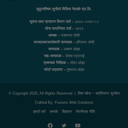
सुदुरपश्चिम सुनौलो मिडिया नेटवर्क प्रा.लि.
सुचना तथा प्रसारण विभाग दर्ता –
३७३५–२०७९÷८०
प्रेस काउन्सिल दर्ता –
३७२३
अध्यक्ष –
भक्तराज जोशी
सञ्चालक/कार्यकारी सम्पादक –
हरिलाल जोशी
सम्पादक –
लक्ष्मण ओझा
सह–सम्पादक –
केशव भट्टराई
प्रबन्धक निर्देशक –
मोहन ओझा
फोटो पत्रकार –
पुष्पराज ओझा
© Copyright 2026, All Rights Reserved |
विश्व खोज
~ सर्वाधिकार सुरक्षित
Crafted By:
Fusions Web Solutions
हाम्रो बारे
सम्पर्क
विज्ञापन
गोपनीयता नीति
Facebook
Twitter
YouTube