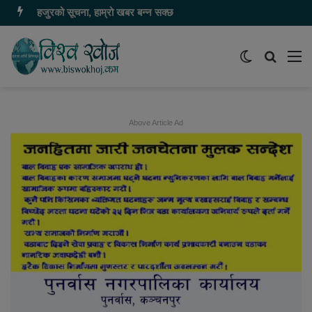
हजुरको सूचना, हाम्रो खबर बन्न सक्छ
Switch
समाचार
मेन
skin
खोज्नुहोस
Above Article Ad