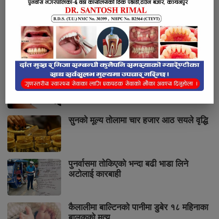
भर्खरै
लोकप्रिय
प्रतिक्रियाहरु
पुनर्वासबाट लागुऔषधसहित चार जना पक्राउ
सुनको मूल्य तोलामा चार हजार आठ सयले वृद्धि
पुनर्वासमा तोकिएको भन्दा बढी भाडा लिने
अटोलाई कारबाही
कैलालीमा बाल्टिनको पानीमा डुबेर १८ महिनाका
बालकको मृत्यु