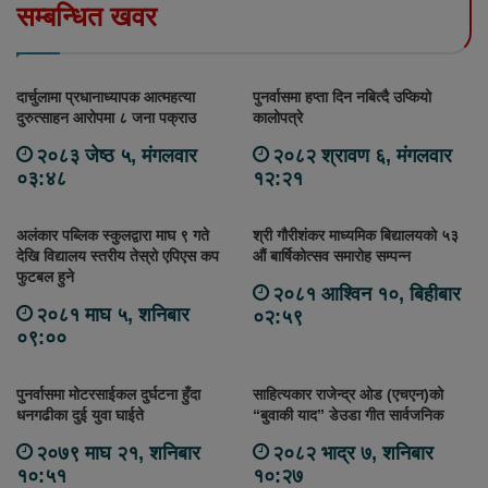
सम्बन्धित खवर
दार्चुलामा प्रधानाध्यापक आत्महत्या
पुनर्वासमा हप्ता दिन नबित्दै उप्कियो
दुरुत्साहन आरोपमा ८ जना पक्राउ
कालोपत्रे
२०८३ जेष्ठ ५, मंगलवार
२०८२ श्रावण ६, मंगलवार
०३:४८
१२:२१
अलंकार पब्लिक स्कुलद्वारा माघ ९ गते
श्री गौरीशंकर माध्यमिक बिद्यालयको ५३
देखि विद्यालय स्तरीय तेस्रो एपिएस कप
औं बार्षिकोत्सव समारोह सम्पन्न
फुटबल हुने
२०८१ आश्विन १०, बिहीबार
२०८१ माघ ५, शनिबार
०२:५९
०९:००
पुनर्वासमा मोटरसाईकल दुर्घटना हुँदा
साहित्यकार राजेन्द्र ओड (एचएन)को
धनगढीका दुई युवा घाईते
“बुवाकी याद” डेउडा गीत सार्वजनिक
२०७९ माघ २१, शनिबार
२०८२ भाद्र ७, शनिबार
१०:५१
१०:२७