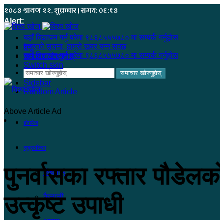
२०८३ श्रावण २२, शुक्रबार | समय: ०६:१३
Alert:
यहाँ बिज्ञापन गर्नु परेमा ९८६८५५५७८० मा सम्पर्क गर्नुहोस
हजुरको सूचना, हाम्रो खबर बन्न सक्छ
मेनू
यहाँ बिज्ञापन गर्नु परेमा ९८६८५५५७८० मा सम्पर्क गर्नुहोस
समाचार खोज्नुहोस्
Switch skin
समाचार खोज्नुहोस्
Sidebar
Random Article
Above Article Ad
होमपेज
सुदूरपश्चिम
पुनर्वासका रफ्तार पौडेल
कंचनपुर
उत्कृष्ट उपाधी
कैलाली