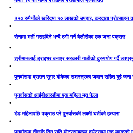
२५० रुपैयाँको खरिदमा १० लाखको उपहार, करदाता प्रोत्साहन का
सेनामा भर्ती गराइदिने भन्दै ठगी गर्ने बेलौरीका एक जना पक्राउ
श्रीमानलाई ड्राइभर बनाएर सरकारी गाडीको दुरुपयोग गर्दै उपप्र
पुनर्वासमा ब्राउन सुगर बोकेका सशस्त्रका जवान सहित दुई जना
पुनर्वासको आईबीआरडीमा एक महिला मृत फेला
डेढ महिनापछि पक्राउ परे पुनर्वासकी लक्ष्मी घर्तीको हत्यारा
पुनर्वासमा तीजकै दिन राति मोटरसाइकल दुर्घटनामा एक युवकको गय