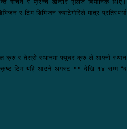
शान्त गौचन र फ्रेन्च डान्सर एलिजे बियानिक थिए।
िभिजन र टिम डिभिजन क्याटेगोरिले मात्र प्रतिस्पर्धा
ोल क्रु र तेस्रो स्थानमा फ्युचर क्रु ले आफ्नो स्थान
उत्कृष्ट टिम यहि आउने अगस्ट ११ देखि १४ सम्म “द