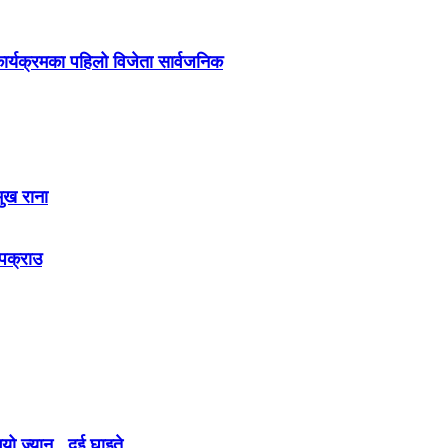
र्यक्रमका पहिलो विजेता सार्वजनिक
मुख राना
 पक्राउ
ो ज्यान , दुई घाइते