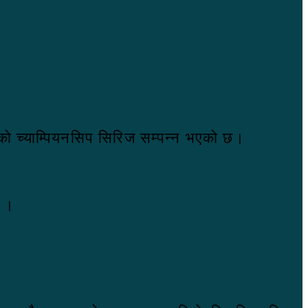
 को च्याम्पियनसिप सिरिज सम्पन्न भएको छ।
ो ।