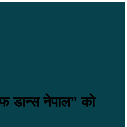
 अफ डान्स नेपाल” को