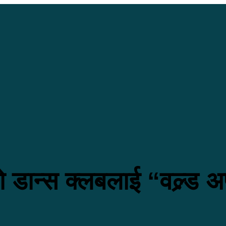
को डान्स क्लबलाई “वल्र्ड