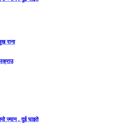
मुख राना
 पक्राउ
ो ज्यान , दुई घाइते