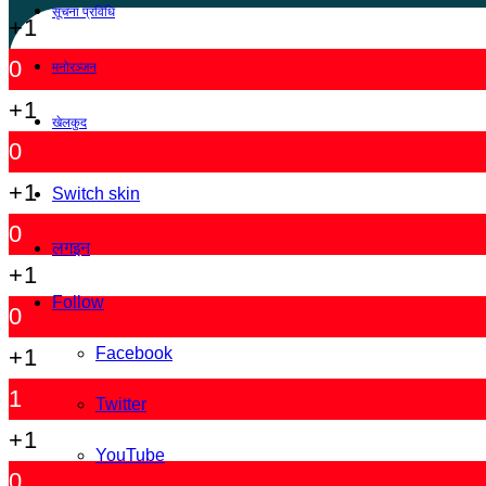
सूचना प्रविधि
+1
0
मनोरञ्जन
+1
खेलकुद
0
+1
Switch skin
0
लगइन
+1
Follow
0
+1
Facebook
1
Twitter
+1
YouTube
0