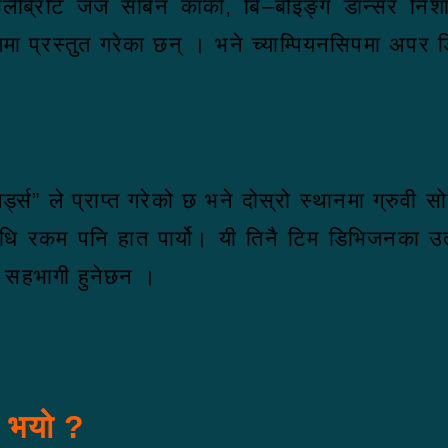
ेलेब्रिटि जज सबिन कार्की, बि–बोइङ्ग डान्सर नि
मा प्रस्तुत गरेका छन् । भने च्याम्पियनसिपमा अपर ड
्स” ले प्राप्त गरेको छ भने दोस्रो स्थानमा ग्रुवी स
पाधि रकम पनि हात पार्यो। यी तिनै टिम डिभिजनका 
मा सहभागी हुनेछन ।
स भयो ?