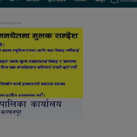
देश
जीवनशैली
सूचना प्रविधि
मनोरञ्जन
खेलकुद
Kanchanp
ove Article Ad