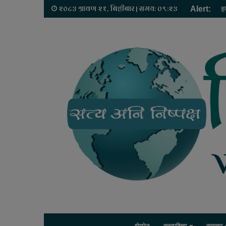
२०८३ श्रावण २१, बिहीबार | समय: ०९:२३
Alert:
ह