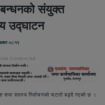
ठबन्धनको संयुक्त
लय उद्घाटन
बुधबार ०८:१९
icle Content Ad
रदेश सभा सदस्य निर्वाचनको चटारो बढ्दै गएको छ ।