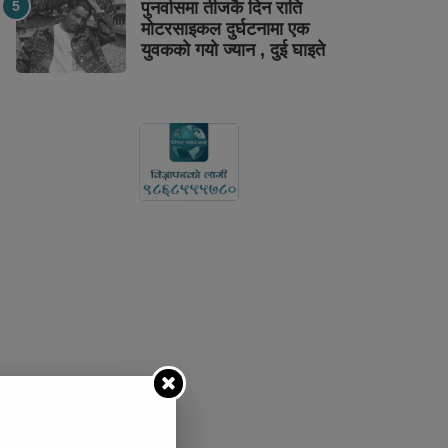
पुनर्वासमा तीजकै दिन राति
मोटरसाइकल दुर्घटनामा एक
युवकको गयो ज्यान , दुई घाइते