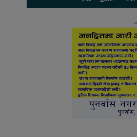
होमपेज
सुदूरपश्चिम
समाचार
Ab