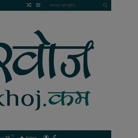
Random
Sidebar
समाचार
Article
खोज्नुहोस्
℃
26
लगइन
Switch