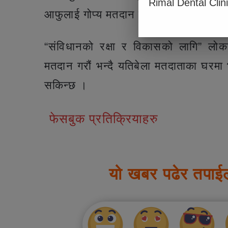
Rimal Dental Clin
आफुलाई गोप्य मतदान दिई विजयी गराईदिन 
“संविधानको रक्षा र विकासको लागि” लोकत
मतदान गरौं भन्दै यतिबेला मतदाताका घरमा भोट
सकिन्छ ।
फेसबुक प्रतिक्रियाहरु
यो खबर पढेर तपाई