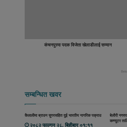
i
o
t
o
e
k
कंचनपुरमा पदक विजेता खेलाडीलाई सम्मान
Bel
सम्बन्धित खवर
कैलालीमा ब्राउन सुगरसहित दुई भारतीय नागरिक पक्राउ
बेलौरी नगरपाल
कम्प्युटर ता
२०८२ फाल्गुन २८, बिहीबार ०१:११