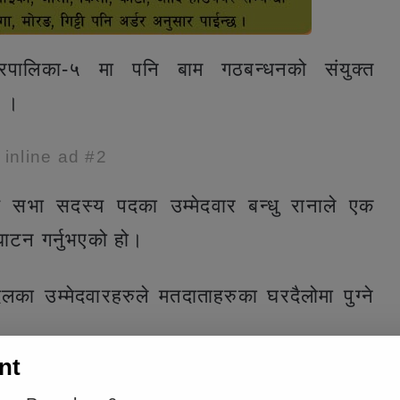
नगरपालिका-५ मा पनि बाम गठबन्धनको संयुक्त
छ ।
e inline ad #2
 सभा सदस्य पदका उम्मेदवार बन्धु रानाले एक
घाटन गर्नुभएको हो।
का उम्मेदवारहरुले मतदाताहरुका घरदैलोमा पुग्ने
nt
म गठबन्धनका उम्मेदवारहरु मतदाताका घरघरमा पुगी