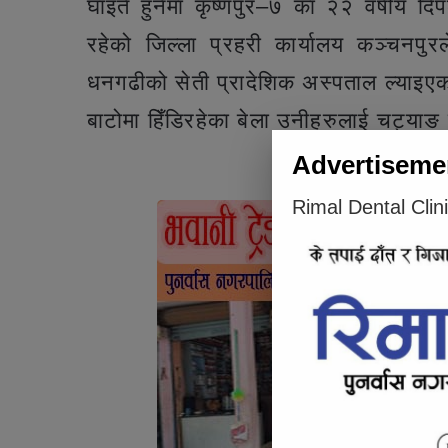
घाइते हुनेमा कृष्णपुर–७ का २२ वर्षीय दि
रहेको जिल्ला प्रहरी कार्यालय कञ्चनप
धनगढीको सेती प्रादेशिक अस्पताल ल्याइए
बाटोमा हिँडिरहेका बेला उनीहरुलाई चट्या
Advertiseme
Articl
Rimal Dental Clin