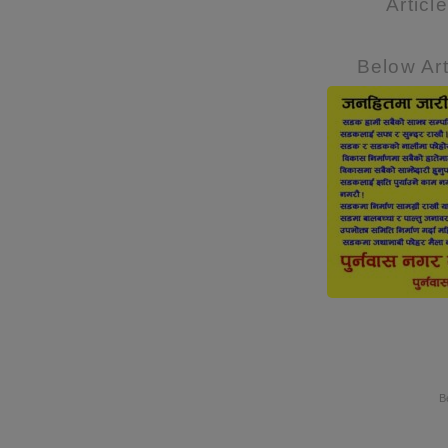
Articl
Below Art
B