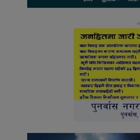
होमपेज
सुदूरपश्चिम
समाचार
Ab