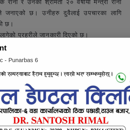
पक राना र उनकी श्रीमती २० वर्षीया मन्त्रा राना
ुरले जनाएको छ। उनीहरु दुवैलाई उपचारका लागि
को छ।
ङ लागेको प्रहरीले जानकारी दिएको छ।
nt
e inline ad #1
ic - Punarbas 6