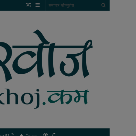
Random
Sidebar
समाचार
Article
खोज्नुहोस्
℃
31
लगइन
Switch