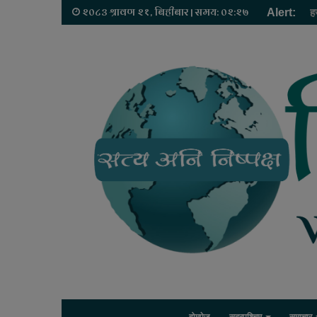
२०८३ श्रावण २१, बिहीबार | समय: ०२:२७
Alert:
ह