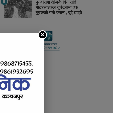
पुनर्वासमा तीजकै दिन राति
मोटरसाइकल दुर्घटनामा एक
युवकको गयो ज्यान , दुई घाइते