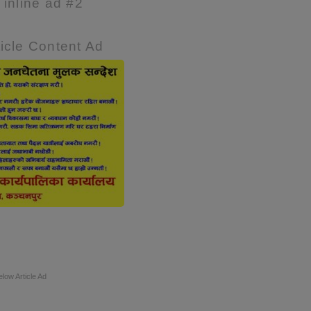
e inline ad #2
icle Content Ad
elow Article Ad