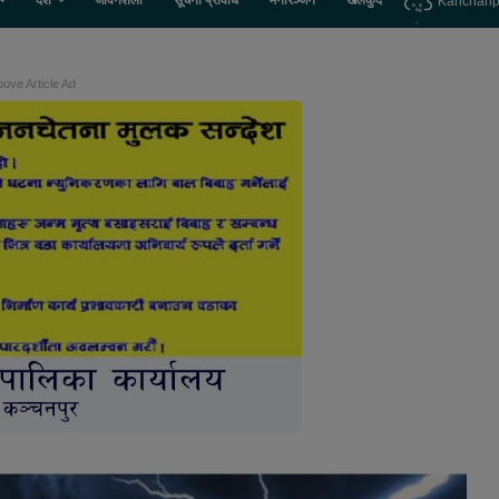
देश
जीवनशैली
सूचना प्रविधि
मनोरञ्जन
खेलकुद
Kanchanp
ove Article Ad