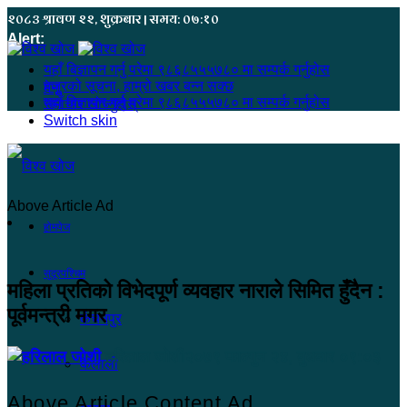
२०८३ श्रावण २२, शुक्रबार | समय: ०७:१०
Alert:
यहाँ बिज्ञापन गर्नु परेमा ९८६८५५५७८० मा सम्पर्क गर्नुहोस
हजुरको सूचना, हाम्रो खबर बन्न सक्छ
मेनू
यहाँ बिज्ञापन गर्नु परेमा ९८६८५५५७८० मा सम्पर्क गर्नुहोस
समाचार खोज्नुहोस्
Switch skin
Above Article Ad
होमपेज
सुदूरपश्चिम
महिला प्रतिको विभेदपूर्ण व्यवहार नाराले सिमित हुँदैन :
पूर्वमन्त्री मगर
कंचनपुर
हरिलाल जोशी
२०७९ फाल्गुन २४, बुधबार ०९:०३
कैलाली
Above Article Content Ad