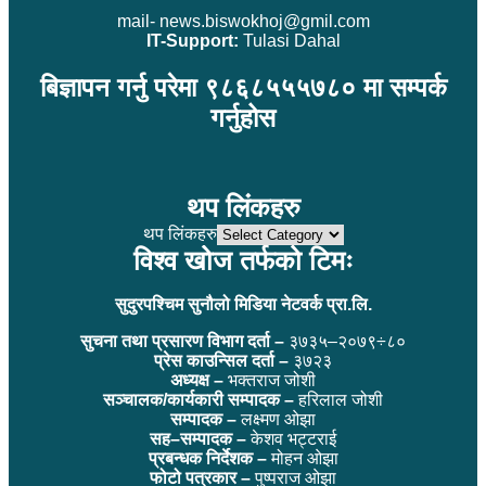
mail- news.biswokhoj@gmil.com
IT-Support:
Tulasi Dahal
बिज्ञापन गर्नु परेमा ९८६८५५५७८० मा सम्पर्क
गर्नुहोस
थप लिंकहरु
थप लिंकहरु
विश्व खोज तर्फको टिमः
सुदुरपश्चिम सुनौलो मिडिया नेटवर्क प्रा.लि.
सुचना तथा प्रसारण विभाग दर्ता –
३७३५–२०७९÷८०
प्रेस काउन्सिल दर्ता –
३७२३
अध्यक्ष –
भक्तराज जोशी
सञ्चालक/कार्यकारी सम्पादक –
हरिलाल जोशी
सम्पादक –
लक्ष्मण ओझा
सह–सम्पादक –
केशव भट्टराई
प्रबन्धक निर्देशक –
मोहन ओझा
फोटो पत्रकार –
पुष्पराज ओझा