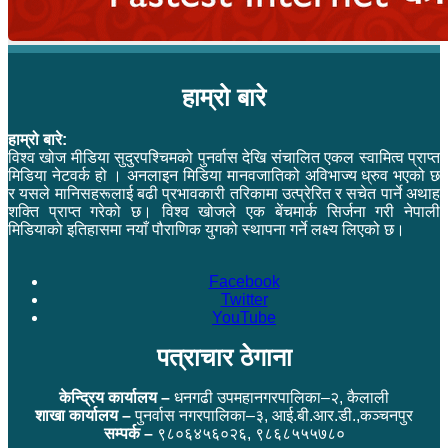
हाम्रो बारे
हाम्रो बारे:
विश्व खोज मीडिया सुदुरपश्चिमको पुनर्वास देखि संचालित एकल स्वामित्व प्राप्त
मिडिया नेटवर्क हो । अनलाइन मिडिया मानवजातिको अविभाज्य ध्रुव भएको छ
र यसले मानिसहरूलाई बढी प्रभावकारी तरिकामा उत्प्रेरित र सचेत पार्ने अथाह
शक्ति प्राप्त गरेको छ। विश्व खोजले एक बेंचमार्क सिर्जना गरी नेपाली
मिडियाको इतिहासमा नयाँ पौराणिक युगको स्थापना गर्ने लक्ष्य लिएको छ।
Facebook
Twitter
YouTube
पत्राचार ठेगाना
केन्द्रिय कार्यालय –
धनगढी उपमहानगरपालिका–२, कैलाली
शाखा कार्यालय –
पुनर्वास नगरपालिका–३, आई.बी.आर.डी.,कञ्चनपुर
सम्पर्क –
९८०६४५६०२६, ९८६८५५५७८०