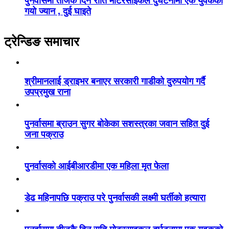
पुनर्वासमा तीजकै दिन राति मोटरसाइकल दुर्घटनामा एक युवकको
गयो ज्यान , दुई घाइते
ट्रेन्डिङ समाचार
श्रीमानलाई ड्राइभर बनाएर सरकारी गाडीको दुरुपयोग गर्दै
उपप्रमुख राना
पुनर्वासमा ब्राउन सुगर बोकेका सशस्त्रका जवान सहित दुई
जना पक्राउ
पुनर्वासको आईबीआरडीमा एक महिला मृत फेला
डेढ महिनापछि पक्राउ परे पुनर्वासकी लक्ष्मी घर्तीको हत्यारा