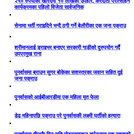
२५० रुपैयाँको खरिदमा १० लाखको उपहार, करदाता प्रोत्साहन
कार्यक्रमका पहिलो विजेता सार्वजनिक
सेनामा भर्ती गराइदिने भन्दै ठगी गर्ने बेलौरीका एक जना पक्राउ
श्रीमानलाई ड्राइभर बनाएर सरकारी गाडीको दुरुपयोग गर्दै
उपप्रमुख राना
पुनर्वासमा ब्राउन सुगर बोकेका सशस्त्रका जवान सहित दुई
जना पक्राउ
पुनर्वासको आईबीआरडीमा एक महिला मृत फेला
डेढ महिनापछि पक्राउ परे पुनर्वासकी लक्ष्मी घर्तीको हत्यारा