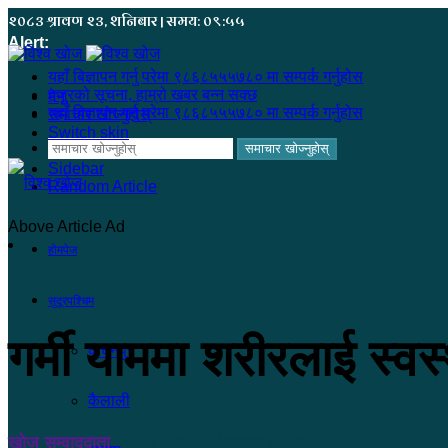
२०८३ श्रावण २३, शनिबार | समय: ०९:५५
Alert:
यहाँ बिज्ञापन गर्नु परेमा ९८६८५५५७८० मा सम्पर्क गर्नुहोस
हजुरको सूचना, हाम्रो खबर बन्न सक्छ
मेनू
यहाँ बिज्ञापन गर्नु परेमा ९८६८५५५७८० मा सम्पर्क गर्नुहोस
समाचार खोज्नुहोस्
Switch skin
समाचार खोज्नुहोस्
Sidebar
Random Article
Above Article Ad
होमपेज
सुदूरपश्चिम
गर्मी याममा शरीरलाई स्वस
कंचनपुर
कैलाली
खोज सम्वाददाता
२०८३ जेष्ठ ५, मंगलवार ०५:११