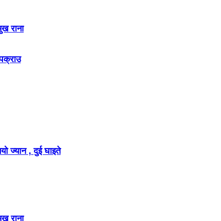
मुख राना
 पक्राउ
ो ज्यान , दुई घाइते
मुख राना