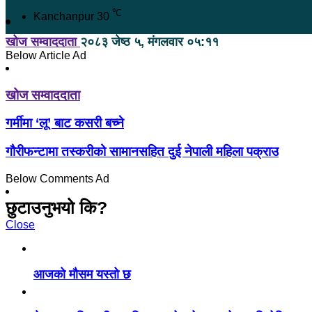
℃
Kanchanpur
30
खोज सम्वाददाता
२०८३ जेष्ठ ५, मंगलवार ०५:११
Below Article Ad
खोज सम्वाददाता
गर्मीमा ‘लू’ बाट कसरी बच्ने
गौरीफन्टामा तस्करीको सामानसहित दुई नेपाली महिला पक्राउ
Below Comments Ad
छुटाउनुभयो कि?
Close
आजको मौसम यस्तो छ