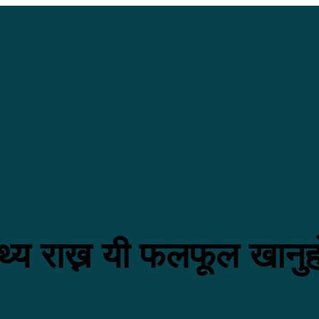
्थ्य राख्न यी फलफूल खानुह