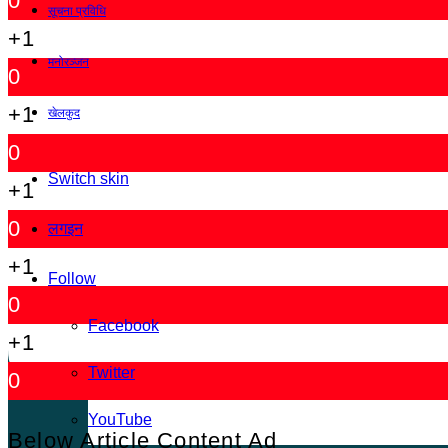
0
सूचना प्रविधि
+1
मनोरञ्जन
0
+1
खेलकुद
0
Switch skin
+1
0
लगइन
+1
Follow
0
Facebook
+1
Twitter
0
YouTube
Below Article Content Ad