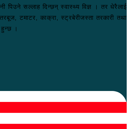
पिउने सल्लाह दिन्छन् स्वास्थ्य विज्ञ । तर धेरैलाई
 तरबूज, टमाटर, काक्रा, स्ट्रबेरीजस्ता तरकारी तथा
हुन्छ ।