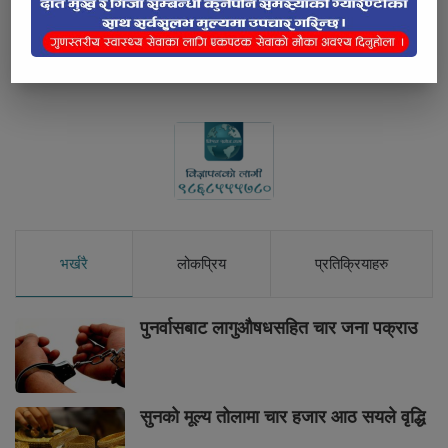
Below Comments Ad
भर्खरै
लोकप्रिय
प्रतिक्रियाहरु
पुनर्वासबाट लागुऔषधसहित चार जना पक्राउ
सुनको मूल्य तोलामा चार हजार आठ सयले वृद्धि