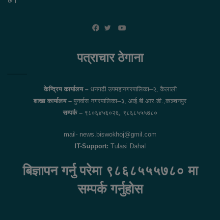
YouTube
Facebook
Twitter
पत्राचार ठेगाना
केन्द्रिय कार्यालय –
धनगढी उपमहानगरपालिका–२, कैलाली
शाखा कार्यालय –
पुनर्वास नगरपालिका–३, आई.बी.आर.डी.,कञ्चनपुर
सम्पर्क –
९८०६४५६०२६, ९८६८५५५७८०
mail- news.biswokhoj@gmil.com
IT-Support:
Tulasi Dahal
बिज्ञापन गर्नु परेमा ९८६८५५५७८० मा
सम्पर्क गर्नुहोस