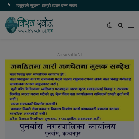
हजुरको सूचना, हाम्रो खबर बन्न सक्छ
Switch
समाचार
मेन
skin
खोज्नुहोस
Above Article Ad