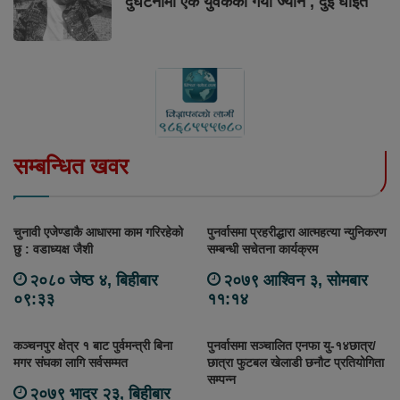
दुर्घटनामा एक युवकको गयो ज्यान , दुई घाइते
सम्बन्धित खवर
चुनावी एजेण्डाकै आधारमा काम गरिरहेको
पुनर्वासमा प्रहरीद्धारा आत्महत्या न्युनिकरण
छु : वडाध्यक्ष जैशी
सम्बन्धी सचेतना कार्यक्रम
२०८० जेष्ठ ४, बिहीबार
२०७९ आश्विन ३, सोमबार
०९:३३
११:१४
कञ्चनपुर क्षेत्र १ बाट पुर्वमन्त्री बिना
पुनर्वासमा सञ्चालित एनफा यु-१४छात्र/
मगर संघका लागि सर्वसम्मत
छात्रा फुटबल खेलाडी छनौट प्रतियोगिता
सम्पन्न
२०७९ भाद्र २३, बिहीबार