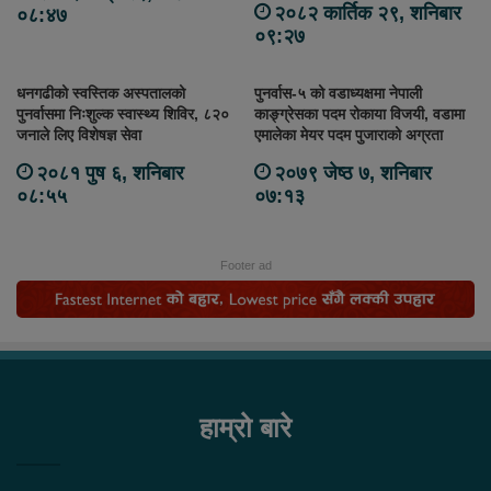
२०८२ कार्तिक २९, शनिबार
०८:४७
०९:२७
धनगढीको स्वस्तिक अस्पतालको
पुनर्वास-५ को वडाध्यक्षमा नेपाली
पुनर्वासमा निःशुल्क स्वास्थ्य शिविर, ८२०
काङ्ग्रेसका पदम रोकाया विजयी, वडामा
जनाले लिए विशेषज्ञ सेवा
एमालेका मेयर पदम पुजाराको अग्रता
२०८१ पुष ६, शनिबार
२०७९ जेष्ठ ७, शनिबार
०८:५५
०७:१३
Footer ad
हाम्रो बारे