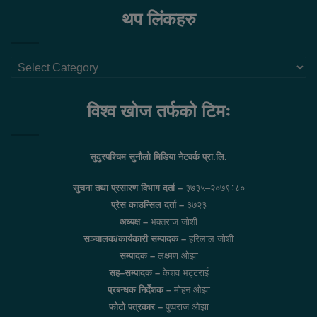
थप लिंकहरु
थप
लिंकहरु
विश्व खोज तर्फको टिमः
सुदुरपश्चिम सुनौलो मिडिया नेटवर्क प्रा.लि.
सुचना तथा प्रसारण विभाग दर्ता –
३७३५–२०७९÷८०
प्रेस काउन्सिल दर्ता –
३७२३
अध्यक्ष –
भक्तराज जोशी
सञ्चालक/कार्यकारी सम्पादक –
हरिलाल जोशी
सम्पादक –
लक्ष्मण ओझा
सह–सम्पादक –
केशव भट्टराई
प्रबन्धक निर्देशक –
मोहन ओझा
फोटो पत्रकार –
पुष्पराज ओझा