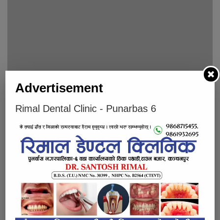
Advertisement
भोलीबाट सुरु हुँदै सातौँ लालझाडी कप फुटबल प्रतियोगिता
Rimal Dental Clinic - Punarbas 6
पुनर्वास फुटबल प्रतियोगित : आयोजकलाई हराउँदै बेलडाँडी–५ युवा
क्लब विजयी