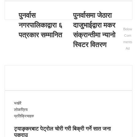
s
c
i
e
पुनर्वास
पुनर्वासमा जेठारा
t
b
e
o
नगरपालिकाद्वारा ६
दाजुभाईद्वारा मकर
o
Below
k
पत्रकार सम्मानित
संक्रान्तीमा न्यानो
Com
ments
स्विटर वितरण
Ad
भर्खरै
लोकप्रिय
प्रतिक्रियाहरु
ट्याङ्करबाट पेट्रोल चोरी गरी बिक्री गर्ने सात जना
पक्राउ