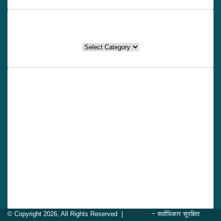
थप लिंकहरु
थप
लिंकहरु
विश्व खोज तर्फको टिमः
सुदुरपश्चिम सुनौलो मिडिया नेटवर्क प्रा.लि.
सुचना तथा प्रसारण विभाग दर्ता –
३७३५–२०७९÷८०
प्रेस काउन्सिल दर्ता –
३७२३
अध्यक्ष –
भक्तराज जोशी
सञ्चालक/कार्यकारी सम्पादक –
हरिलाल जोशी
सम्पादक –
लक्ष्मण ओझा
सह–सम्पादक –
केशव भट्टराई
प्रबन्धक निर्देशक –
मोहन ओझा
फोटो पत्रकार –
पुष्पराज ओझा
© Copyright 2026, All Rights Reserved |
विश्व खोज
~ सर्वाधिकार सुरक्षित