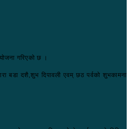
 आयोजना गरिएको छ ।
ारा बडा दशै,शुभ दिपावली एवम् छठ पर्वको शुभकामना