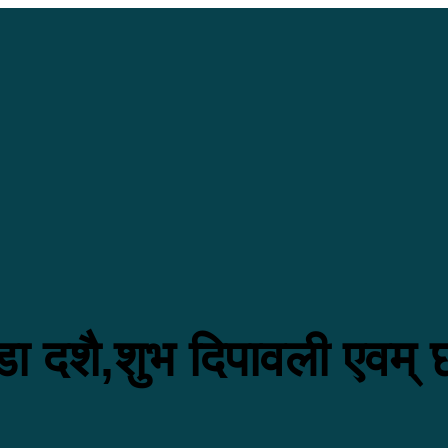
 बडा दशै,शुभ दिपावली एवम्