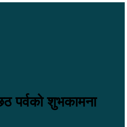
 छठ पर्वको शुभकामना