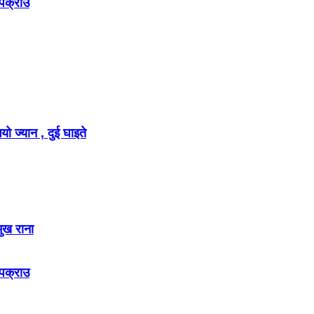
 पक्राउ
ो ज्यान , दुई घाइते
मुख राना
 पक्राउ