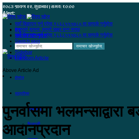
२०८३ श्रावण २२, शुक्रबार | समय: १०:००
Alert:
यहाँ बिज्ञापन गर्नु परेमा ९८६८५५५७८० मा सम्पर्क गर्नुहोस
हजुरको सूचना, हाम्रो खबर बन्न सक्छ
मेनू
यहाँ बिज्ञापन गर्नु परेमा ९८६८५५५७८० मा सम्पर्क गर्नुहोस
समाचार खोज्नुहोस्
Switch skin
समाचार खोज्नुहोस्
Sidebar
Random Article
Above Article Ad
होमपेज
सुदूरपश्चिम
पुनर्वासमा भलमन्साद्वारा
कंचनपुर
आदानप्रदान
कैलाली