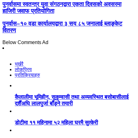
पुनर्वासमा स्वतन्त्र युवा संगठनद्वारा एकता दिवसको अवसरमा
हाजिरी जवाफ प्रतियोगिता
पुनर्वास–१० वडा कार्यालयद्वारा ३ सय ८५ जनालाई ब्लाङ्केट
वितरण
Below Comments Ad
भर्खरै
लोकप्रिय
प्रतिक्रियाहरु
कैलालीमा भूमिहीन, सुकुम्वासी तथा अव्यवस्थित बसोबासीलाई
दशैँअघि लालपुर्जा बाँड्ने तयारी
डोटीमा ११ महिनामा ५२ महिला घरमै सुत्केरी