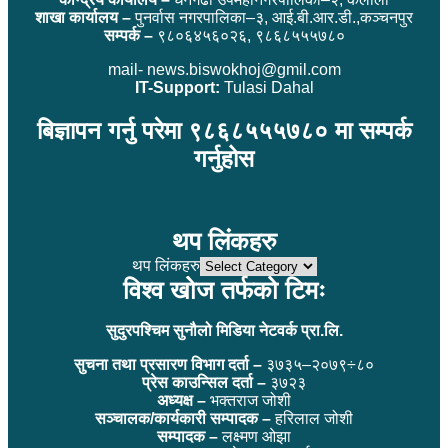
शाखा कार्यालय –
पुनर्वास नगरपालिका–३, आई.बी.आर.डी.,कञ्चनपुर
सम्पर्क –
९८०६४५६०२६, ९८६८५५५७८०
mail- news.biswokhoj@gmil.com
IT-Support:
Tulasi Dahal
बिज्ञापन गर्नु परेमा ९८६८५५५७८० मा सम्पर्क
गर्नुहोस
थप लिंकहरु
थप लिंकहरु
विश्व खोज तर्फको टिमः
सुदुरपश्चिम सुनौलो मिडिया नेटवर्क प्रा.लि.
सुचना तथा प्रसारण विभाग दर्ता –
३७३५–२०७९÷८०
प्रेस काउन्सिल दर्ता –
३७२३
अध्यक्ष –
भक्तराज जोशी
सञ्चालक/कार्यकारी सम्पादक –
हरिलाल जोशी
सम्पादक –
लक्ष्मण ओझा