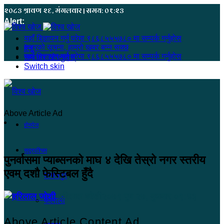
२०८३ श्रावण २६, मंगलवार | समय: ०१:२३
Alert:
यहाँ बिज्ञापन गर्नु परेमा ९८६८५५५७८० मा सम्पर्क गर्नुहोस
हजुरको सूचना, हाम्रो खबर बन्न सक्छ
मेनू
यहाँ बिज्ञापन गर्नु परेमा ९८६८५५५७८० मा सम्पर्क गर्नुहोस
समाचार खोज्नुहोस्
Switch skin
Above Article Ad
होमपेज
सुदूरपश्चिम
पुनर्वासमा प्याब्सनको माघ ४ देखि तेस्रो नगर स्तरीय
एवम् दशौ फेस्टिबल हुँदै
कंचनपुर
हरिलाल जोशी
२०७९ पुष २७, बुधबार ०९:४३
कैलाली
Above Article Content Ad