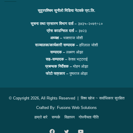
सुदुरपश्चिम सुनौलो मिडिया नेटवर्क प्रा.लि.
सुचना तथा प्रसारण विभाग दर्ता –
३७३५–२०७९÷८०
प्रेस काउन्सिल दर्ता –
३७२३
अध्यक्ष –
भक्तराज जोशी
सञ्चालक/कार्यकारी सम्पादक –
हरिलाल जोशी
सम्पादक –
लक्ष्मण ओझा
सह–सम्पादक –
केशव भट्टराई
प्रबन्धक निर्देशक –
मोहन ओझा
फोटो पत्रकार –
पुष्पराज ओझा
© Copyright 2026, All Rights Reserved |
विश्व खोज
~ सर्वाधिकार सुरक्षित
Crafted By:
Fusions Web Solutions
हाम्रो बारे
सम्पर्क
विज्ञापन
गोपनीयता नीति
Facebook
Twitter
YouTube