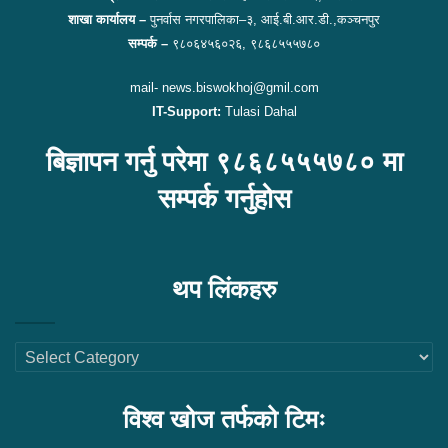
शाखा कार्यालय –
पुनर्वास नगरपालिका–३, आई.बी.आर.डी.,कञ्चनपुर
सम्पर्क –
९८०६४५६०२६, ९८६८५५५७८०
mail- news.biswokhoj@gmil.com
IT-Support:
Tulasi Dahal
बिज्ञापन गर्नु परेमा ९८६८५५५७८० मा
सम्पर्क गर्नुहोस
थप लिंकहरु
थप
लिंकहरु
विश्व खोज तर्फको टिमः