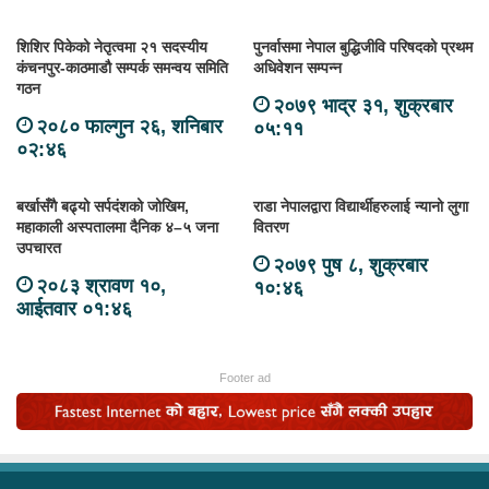
शिशिर पिकेको नेतृत्वमा २१ सदस्यीय
पुनर्वासमा नेपाल बुद्धिजीवि परिषदको प्रथम
कंचनपुर-काठमाडौ सम्पर्क समन्वय समिति
अधिवेशन सम्पन्न
गठन
२०७९ भाद्र ३१, शुक्रबार
२०८० फाल्गुन २६, शनिबार
०५:११
०२:४६
बर्खासँगै बढ्यो सर्पदंशको जोखिम,
राडा नेपालद्वारा विद्यार्थीहरुलाई न्यानो लुगा
महाकाली अस्पतालमा दैनिक ४–५ जना
वितरण
उपचारत
२०७९ पुष ८, शुक्रबार
२०८३ श्रावण १०,
१०:४६
आईतवार ०१:४६
Footer ad