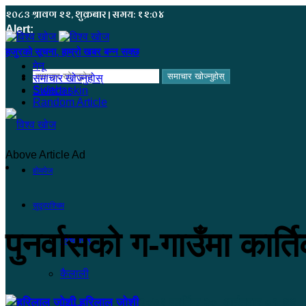
२०८३ श्रावण २२, शुक्रबार | समय: १२:०४
Alert:
हजुरको सूचना, हाम्रो खबर बन्न सक्छ
मेनू
समाचार खोज्नुहोस्
समाचार खोज्नुहोस्
Sidebar
Switch skin
Random Article
Above Article Ad
होमपेज
सुदूरपश्चिम
पुनर्वासको ग-गाउँमा कार्ति
कंचनपुर
कैलाली
हरिलाल जोशी
२०७९ कार्तिक २०, आईतवार ०१:४४