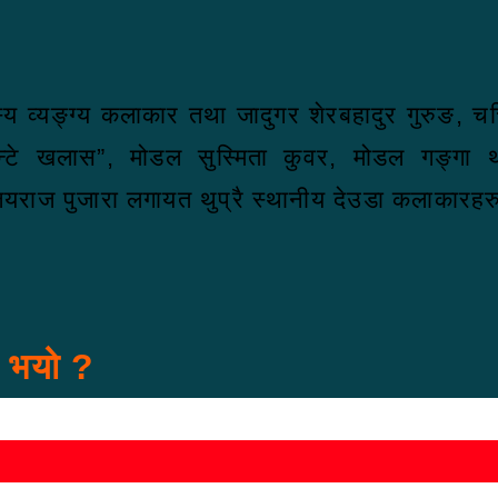
्त हास्य व्यङ्ग्य कलाकार तथा जादुगर शेरबहादुर गुरुङ
्टे खलास”, मोडल सुस्मिता कुवर, मोडल गङ्गा थ
जयराज पुजारा लगायत थुप्रै स्थानीय देउडा कलाकारह
स भयो ?