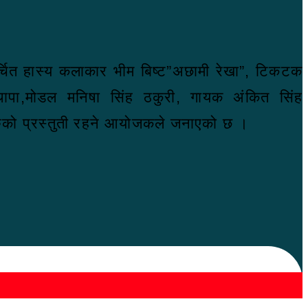
, चर्चित हास्य कलाकार भीम बिष्ट”अछामी रेखा”, टिकटक
ापा,मोडल मनिषा सिंह ठकुरी, गायक अंकित सिंह
रुको प्रस्तुती रहने आयोजकले जनाएको छ ।