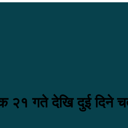
क २१ गते देखि दुई दिने चतुर्