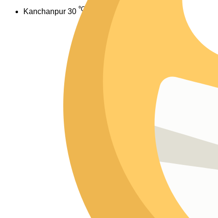
℃
Kanchanpur
30