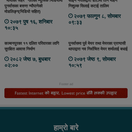
“मायाको जहर” गीतको म्यूजिक भिडियोमा
साईन नेपालद्वारा डोटीमा तीन महिने
पुनर्वासका बसन्त न्यौपानेको
निशुल्क सिलाई कटाई तालिम
मोडलिङ्ग(भिडियो सहित)
२०७९ फाल्गुन ८, सोमबार
२०७९ पुष १६, शनिबार
०९:३३
१०:३५
कञ्चनपुरका ११ दलित परिवारका लागि
पुनर्वासमा पुर्व मेयर तथा मेयरका प्रत्यासी
सुरक्षित आवास निर्माण
थापाद्वारा नव निर्वाचित मेयर शर्मालाई बधाई
२०८२ जेष्ठ ७, बुधबार
२०७९ जेष्ठ ९, सोमबार
०२:००
१०:५९
Footer ad
हाम्रो बारे