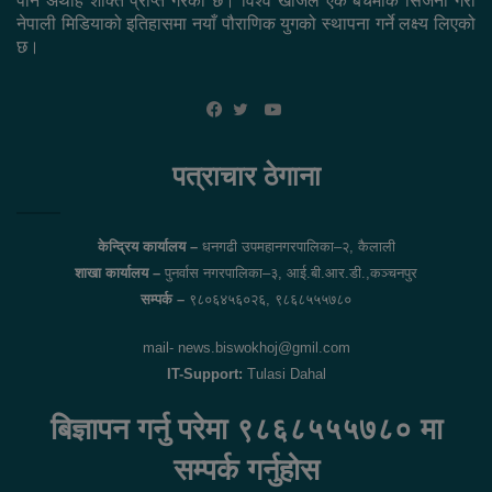
पार्ने अथाह शक्ति प्राप्त गरेको छ। विश्व खोजले एक बेंचमार्क सिर्जना गरी
नेपाली मिडियाको इतिहासमा नयाँ पौराणिक युगको स्थापना गर्ने लक्ष्य लिएको
छ।
YouTube
Facebook
Twitter
पत्राचार ठेगाना
केन्द्रिय कार्यालय –
धनगढी उपमहानगरपालिका–२, कैलाली
शाखा कार्यालय –
पुनर्वास नगरपालिका–३, आई.बी.आर.डी.,कञ्चनपुर
सम्पर्क –
९८०६४५६०२६, ९८६८५५५७८०
mail- news.biswokhoj@gmil.com
IT-Support:
Tulasi Dahal
बिज्ञापन गर्नु परेमा ९८६८५५५७८० मा
सम्पर्क गर्नुहोस