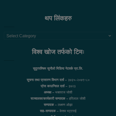
थप लिंकहरु
थप
लिंकहरु
विश्व खोज तर्फको टिमः
सुदुरपश्चिम सुनौलो मिडिया नेटवर्क प्रा.लि.
सुचना तथा प्रसारण विभाग दर्ता –
३७३५–२०७९÷८०
प्रेस काउन्सिल दर्ता –
३७२३
अध्यक्ष –
भक्तराज जोशी
सञ्चालक/कार्यकारी सम्पादक –
हरिलाल जोशी
सम्पादक –
लक्ष्मण ओझा
सह–सम्पादक –
केशव भट्टराई