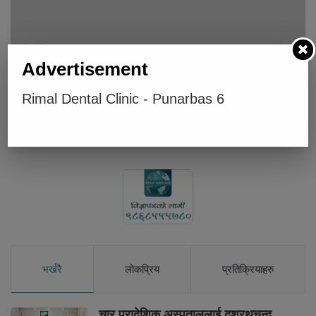
Advertisement
पुनर्वासको ग-गाउँमा कार्तिक २१ गते देखि दुई दिने चतुर्दर्शी मेला लाग्दै
Rimal Dental Clinic - Punarbas 6
Below Comments Ad
भर्खरै
लोकप्रिय
प्रतिक्रियाहरु
चार प्रादेशिक अस्पताललाई दशरथचन्द