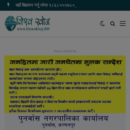
यहाँ बिज्ञापन गर्नु परेमा ९८६८५५५७८० मा सम्पर्क गर्नुहोस
Switch
समाचार
मेन
skin
खोज्नुहोस
Above Article Ad