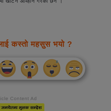
नावमा खटिन आब्हान गरेका छन ।
लाई कस्तो महसुस भयो ?
icle Content Ad