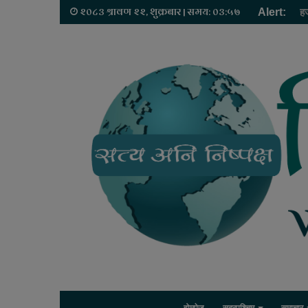
२०८३ श्रावण २२, शुक्रबार | समय: ०३:५७
Alert:
हज