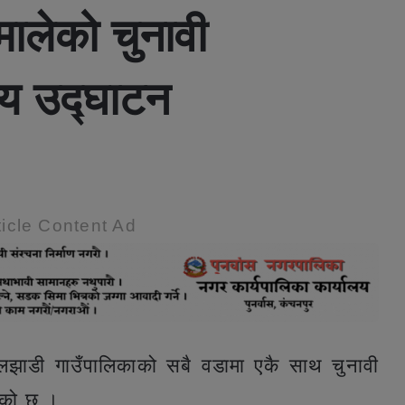
ालेको चुनावी
लय उद्घाटन
icle Content Ad
लझाडी गाउँपालिकाको सबै वडामा एकै साथ चुनावी
रेको छ ।