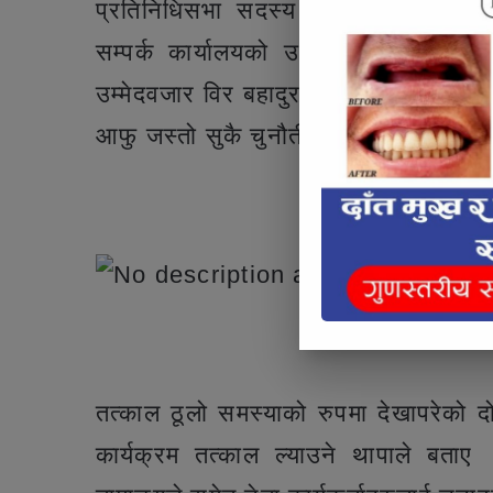
प्रतिनिधिसभा सदस्य उमेदवार तामाङ्ग 
सम्पर्क कार्यालयको उद्घाटन गर्नु भएको
उम्मेदवजार विर बहादुर थापाले जनता आफ्नो
आफु जस्तो सुकै चुनौतीको सामना गर्न पछि
तत्काल ठूलो समस्याको रुपमा देखापरेको 
कार्यक्रम तत्काल ल्याउने थापाले बताए