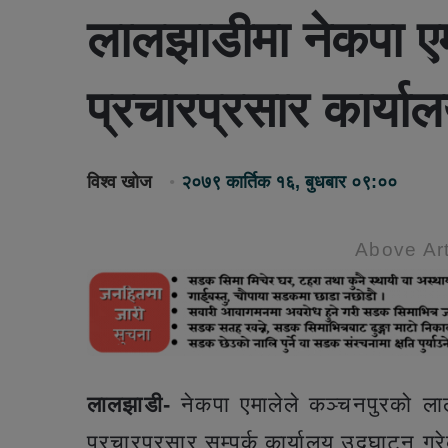
लालझाडीमा नेकपा एम
प्रचारप्रसार कार्या
विश्व खोज
२०७९ कार्तिक १६, बुधबार ०९:००
Above Art
लालझाडी-
नेकपा एमालेले कञ्चनपुरको ला
प्रचारप्रसार सम्पर्क कार्यालय उद्घाटन ग