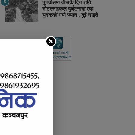
पुनर्वासमा तीजकै दिन राति
मोटरसाइकल दुर्घटनामा एक
युवकको गयो ज्यान , दुई घाइते