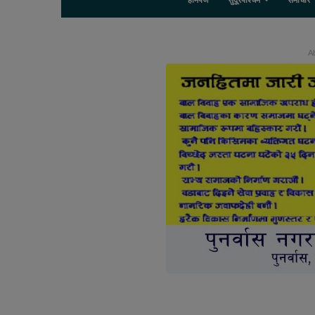
होमपेज
सुदूरपश्चिम
समाचार
Ab