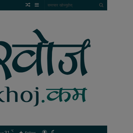
Random
Sidebar
समाचार
Article
खोज्नुहोस्
℃
31
लगइन
Switch