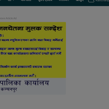
देश
जीवनशैली
सूचना प्रविधि
मनोरञ्जन
खेलकुद
Kanchanp
ove Article Ad