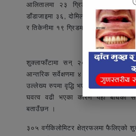
आलितालमा २३ ग्रिड, शुक्लाफाँटाको ब
डाँडाजाइमा ३६, दोमिल्लामा ३१, कालिकिचम
र तिकेनीमा १९ ग्रिडमा क्यामेरा जडान गर
Articl
शुक्लाफाँटामा सन् २०२२ को राष्ट्रि
आन्तरिक सर्वेक्षणमा ४३ वटा बाघ छन् । प
उल्लेख्य रुपमा वृद्धि भएको छ । थोरै क्षे
घवत्व वढी भएका कारण यहाँ बाघको सङ्
बताउँछन ।
३०५ वर्गकिलोमिटर क्षेत्रफलमा फैलिएको शुक्