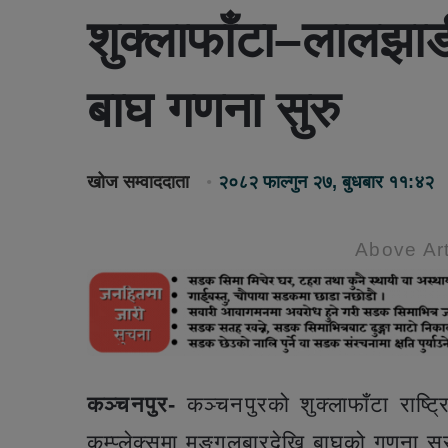
शुक्लाफाँटा–लालझाडी
बाघ गणना सुरु
खोज सम्वाददाता
२०८२ फाल्गुन २७, बुधबार ११:४२
Above Art
कञ्चनपुर-
कञ्चनपुरको शुक्लाफाँटा राष्ट्
कम्प्लेक्समा मङ्गलबारदेखि बाघको गणना स