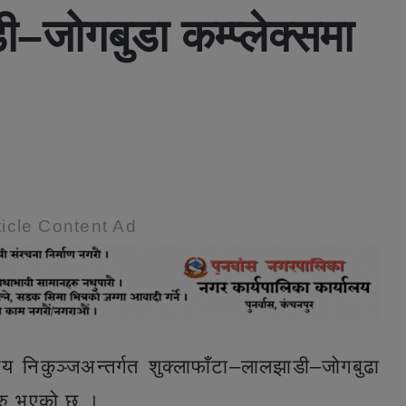
–जोगबुडा कम्प्लेक्समा
icle Content Ad
रिय निकुञ्जअन्तर्गत शुक्लाफाँटा–लालझाडी–जोगबुढा
ुरु भएको छ ।