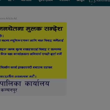
देश
जीवनशैली
सूचना प्रविधि
मनोरञ्जन
खेलकुद
Kanchanp
ove Article Ad