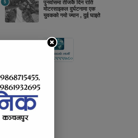
पुनर्वासमा तीजकै दिन राति
मोटरसाइकल दुर्घटनामा एक
युवकको गयो ज्यान , दुई घाइते