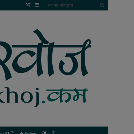
Random
Sidebar
समाचार
Article
खोज्नुहोस्
℃
31
लगइन
Switch