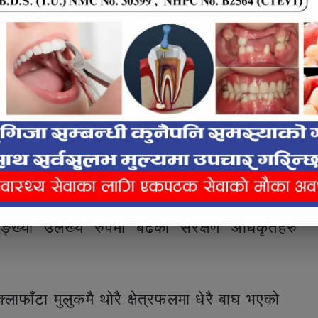
नखेडामा २३, वेदकोटमा २१, चिर्किट्टेमा १९,
ा २६, कुवा डाँडामा २३, नौलामा १६, शुक्लामा २३
िएको छ ।
e inline ad #2
य गणनाअनुसार ३६ वटा बाघ रहेकोमा निकुञ्जको
छिल्लो समय राष्ट्रिय निकुञ्जमा बाघको सङ्ख्यामा
त्रफल भए पनि शुक्लाफाँटामा बाघको आहारा प्रजातिको
ख्या उलेख्य रुपमा बढेको संरक्षण अधिकृतहरु
लाफाँटा मुलुकमै थोरै क्षेत्रफलमा धेरै बाघ भएको