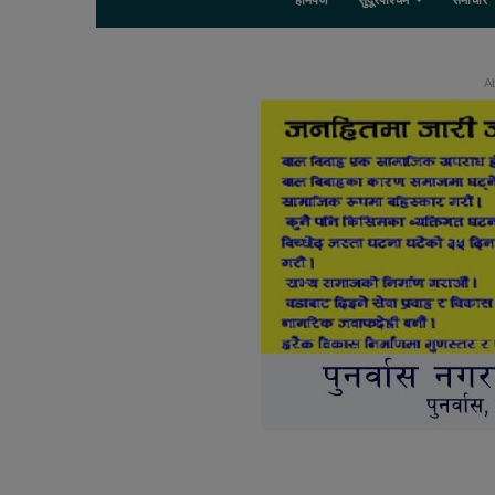
होमपेज
सुदूरपश्चिम
समाचार
Ab