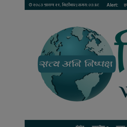
२०८३ श्रावण २१, बिहीबार | समय: ०३:४६
Alert:
ह