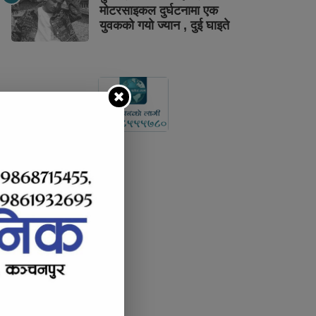
मोटरसाइकल दुर्घटनामा एक
युवकको गयो ज्यान , दुई घाइते