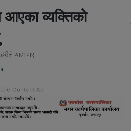
्न आएका व्यक्तिको
हरीले थाहा पाए
४२
icle Content Ad