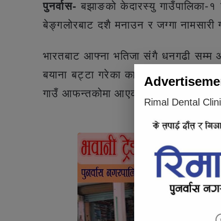
पुनर्वास-
बझाङको केदारस्यु गाउँपालिका
बेङ्गलोरबाट दशै मनाउन र जग्गा नामसारी 
भारतबाट आफ्ना भतिजा संगै धनगढी सम्म
बयाना बट्टा गरेका कारण जमिन नामसारी गर्
Advertiseme
गाउँ आफन्तकोमा आएको उनका भतिजा झल
Rimal Dental Clin
Articl