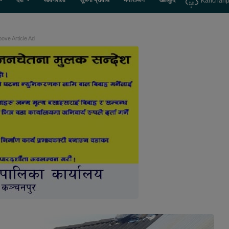
देश
जीवनशैली
सूचना प्रविधि
मनोरञ्जन
खेलकुद
Kanchanp
ove Article Ad