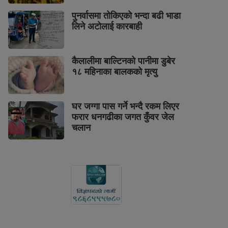
पुनर्वासमा तोकिएको भन्दा बढी भाडा
लिने अटोलाई कारबाही
कैलालीमा बाल्टिनको पानीमा डुबेर
१८ महिनाका बालकको मृत्यु
घर जग्गा पास गर्ने भन्दै रकम लिएर
फरार धनगढीका जगत कुँवर जेल
चलान