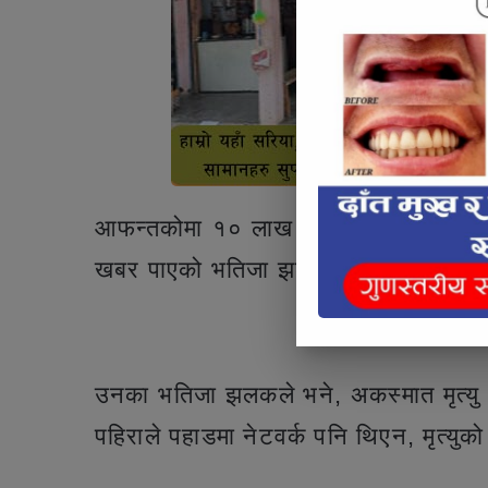
आफन्तकोमा १० लाख रुपैयाँ ल्याएर जमिन कि
खबर पाएको भतिजा झलकले बताए ।
Articl
उनका भतिजा झलकले भने, अकस्मात मृत्यु 
पहिराले पहाडमा नेटवर्क पनि थिएन, मृत्युक