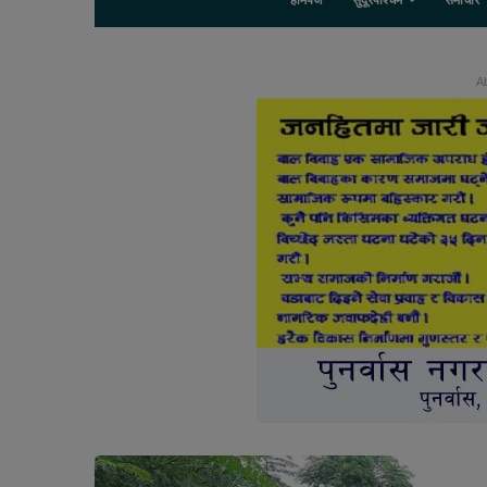
होमपेज
सुदूरपश्चिम
समाचार
Ab