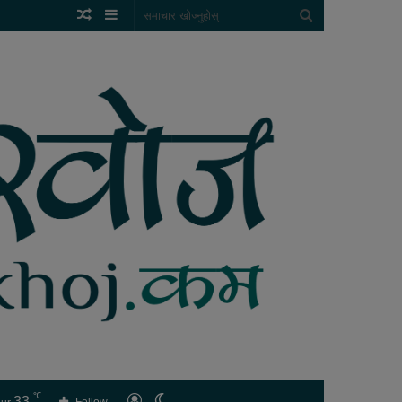
Random
Sidebar
समाचार
Article
खोज्नुहोस्
℃
33
लगइन
Switch