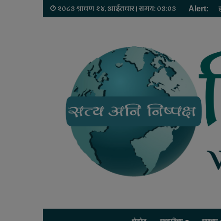
२०८३ श्रावण २४, आईतवार | समय: ०३:०३
Alert: