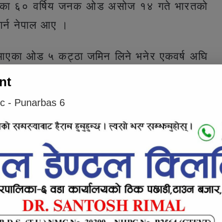
-१ का ६० वर्षिय जनक ओड असोज १४ गते भारतको
गर्न नेपाल आए ।
 आएका ओड ५ कट्ठा जमिन लिने भनेर एकवर्ष अघि
नुपर्ने भन्दै कंचनपुरको पुनर्वास नगरपालिका-४ घ-
nt
क ओडले जानकारी दिए ।
ic - Punarbas 6
e inline ad #1