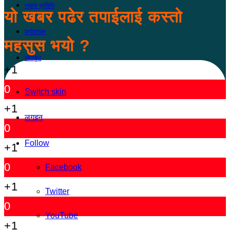
सूचना प्रविधि
यो खबर पढेर तपाईलाई कस्तो
मनोरञ्जन
महसुस भयो ?
खेलकुद
+1
0
Switch skin
+1
लगइन
0
Follow
+1
0
Facebook
+1
Twitter
0
YouTube
+1