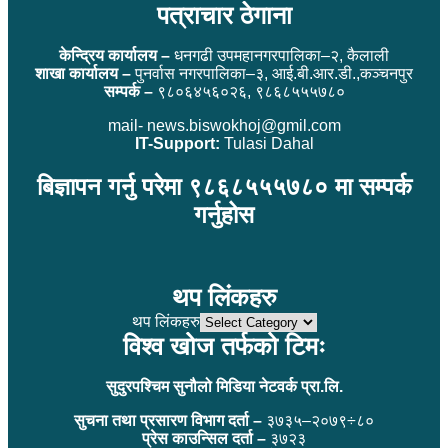
पत्राचार ठेगाना
केन्द्रिय कार्यालय –
धनगढी उपमहानगरपालिका–२, कैलाली
शाखा कार्यालय –
पुनर्वास नगरपालिका–३, आई.बी.आर.डी.,कञ्चनपुर
सम्पर्क –
९८०६४५६०२६, ९८६८५५५७८०
mail- news.biswokhoj@gmil.com
IT-Support:
Tulasi Dahal
बिज्ञापन गर्नु परेमा ९८६८५५५७८० मा सम्पर्क
गर्नुहोस
थप लिंकहरु
थप लिंकहरु
विश्व खोज तर्फको टिमः
सुदुरपश्चिम सुनौलो मिडिया नेटवर्क प्रा.लि.
सुचना तथा प्रसारण विभाग दर्ता –
३७३५–२०७९÷८०
प्रेस काउन्सिल दर्ता –
३७२३