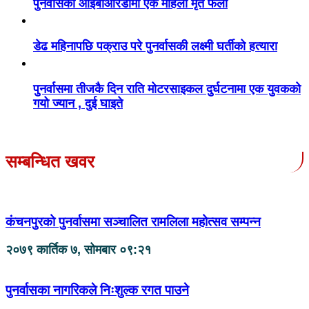
पुनर्वासको आईबीआरडीमा एक महिला मृत फेला
डेढ महिनापछि पक्राउ परे पुनर्वासकी लक्ष्मी घर्तीको हत्यारा
पुनर्वासमा तीजकै दिन राति मोटरसाइकल दुर्घटनामा एक युवकको
गयो ज्यान , दुई घाइते
सम्बन्धित खवर
कंचनपुरको पुनर्वासमा सञ्चालित रामलिला महोत्सव सम्पन्न
२०७९ कार्तिक ७, सोमबार ०९:२१
पुनर्वासका नागरिकले निःशुल्क रगत पाउने