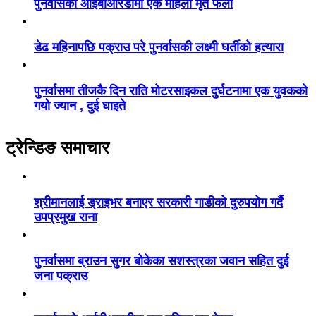
पुनर्वासको आईबीआरडीमा एक महिला मृत फेला
डेढ महिनापछि पक्राउ परे पुनर्वासकी लक्ष्मी घर्तीको हत्यारा
पुनर्वासमा तीजकै दिन राति मोटरसाइकल दुर्घटनामा एक युवकको
गयो ज्यान , दुई घाइते
ट्रेन्डिङ समाचार
श्रीमानलाई ड्राइभर बनाएर सरकारी गाडीको दुरुपयोग गर्दै
उपप्रमुख राना
पुनर्वासमा ब्राउन सुगर बोकेका सशस्त्रका जवान सहित दुई
जना पक्राउ