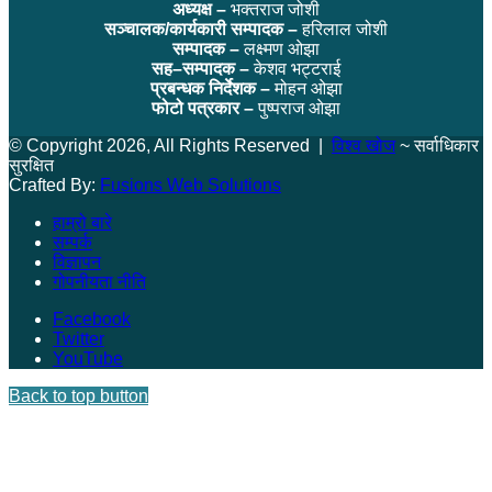
अध्यक्ष –
भक्तराज जोशी
सञ्चालक/कार्यकारी सम्पादक –
हरिलाल जोशी
सम्पादक –
लक्ष्मण ओझा
सह–सम्पादक –
केशव भट्टराई
प्रबन्धक निर्देशक –
मोहन ओझा
फोटो पत्रकार –
पुष्पराज ओझा
© Copyright 2026, All Rights Reserved |
विश्व खोज
~ सर्वाधिकार
सुरक्षित
Crafted By:
Fusions Web Solutions
हाम्रो बारे
सम्पर्क
विज्ञापन
गोपनीयता नीति
Facebook
Twitter
YouTube
Back to top button