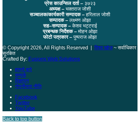
प्रेस काउन्सिल दर्ता –
३७२३
अध्यक्ष –
भक्तराज जोशी
सञ्चालक/कार्यकारी सम्पादक –
हरिलाल जोशी
सम्पादक –
लक्ष्मण ओझा
सह–सम्पादक –
केशव भट्टराई
प्रबन्धक निर्देशक –
मोहन ओझा
फोटो पत्रकार –
पुष्पराज ओझा
© Copyright 2026, All Rights Reserved |
विश्व खोज
~ सर्वाधिकार
सुरक्षित
Crafted By:
Fusions Web Solutions
हाम्रो बारे
सम्पर्क
विज्ञापन
गोपनीयता नीति
Facebook
Twitter
YouTube
Back to top button