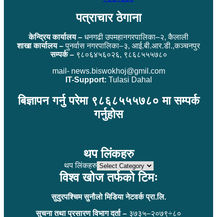
पत्राचार ठेगाना
केन्द्रिय कार्यालय –
धनगढी उपमहानगरपालिका–२, कैलाली
शाखा कार्यालय –
पुनर्वास नगरपालिका–३, आई.बी.आर.डी.,कञ्चनपुर
सम्पर्क –
९८०६४५६०२६, ९८६८५५५७८०
mail- news.biswokhoj@gmil.com
IT-Support:
Tulasi Dahal
बिज्ञापन गर्नु परेमा ९८६८५५५७८० मा सम्पर्क
गर्नुहोस
थप लिंकहरु
थप लिंकहरु
विश्व खोज तर्फको टिमः
सुदुरपश्चिम सुनौलो मिडिया नेटवर्क प्रा.लि.
सुचना तथा प्रसारण विभाग दर्ता –
३७३५–२०७९÷८०