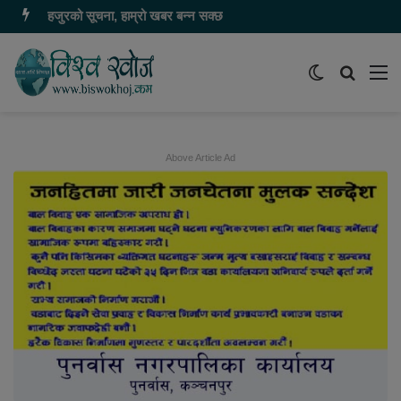
हजुरको सूचना, हाम्रो खबर बन्न सक्छ
Switch
समाचार
मेन
skin
खोज्नुहोस
Above Article Ad