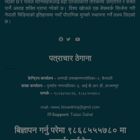
भएको छ र यसले मानिसहरूलाई बढी प्रभावकारी तरिकामा उत्प्रेरित र सचेत
पार्ने अथाह शक्ति प्राप्त गरेको छ। विश्व खोजले एक बेंचमार्क सिर्जना गरी
नेपाली मिडियाको इतिहासमा नयाँ पौराणिक युगको स्थापना गर्ने लक्ष्य लिएको
छ।
YouTube
Facebook
Twitter
पत्राचार ठेगाना
केन्द्रिय कार्यालय –
धनगढी उपमहानगरपालिका–२, कैलाली
शाखा कार्यालय –
पुनर्वास नगरपालिका–३, आई.बी.आर.डी.,कञ्चनपुर
सम्पर्क –
९८०६४५६०२६, ९८६८५५५७८०
mail- news.biswokhoj@gmil.com
IT-Support:
Tulasi Dahal
बिज्ञापन गर्नु परेमा ९८६८५५५७८० मा