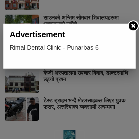
साउनको अन्तिम सोमबार शिवालयहरूमा
भक्तजनको घुइँचो
Advertisement
सुनचाँदीको मूल्यमा सामान्य उतार चढाव
Rimal Dental Clinic - Punarbas 6
केजी अस्पतालमा उपचार विवाद, डाक्टरमाथि
उठ्यो प्रश्न
टेस्ट ड्राइभ भन्दै मोटरसाइकल लिएर युवक
फरार, अत्तरियाका व्यवसायी अचम्ममा!