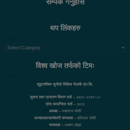
सम्पर्क गर्नुहोस
थप लिंकहरु
थप
लिंकहरु
विश्व खोज तर्फको टिमः
सुदुरपश्चिम सुनौलो मिडिया नेटवर्क प्रा.लि.
सुचना तथा प्रसारण विभाग दर्ता –
३७३५–२०७९÷८०
प्रेस काउन्सिल दर्ता –
३७२३
अध्यक्ष –
भक्तराज जोशी
सञ्चालक/कार्यकारी सम्पादक –
हरिलाल जोशी
सम्पादक –
लक्ष्मण ओझा