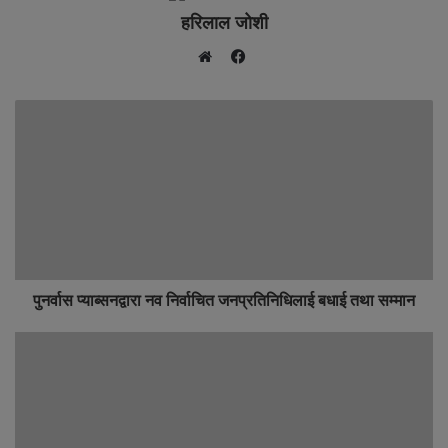
हरिलाल जोशी
F
W
a
e
c
b
e
s
b
i
o
t
o
e
k
पुनर्वास प्याब्सनद्वारा नव निर्वाचित जनप्रतिनिधिलाई बधाई तथा सम्मान